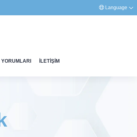
Language
 YORUMLARI
İLETIŞIM
k