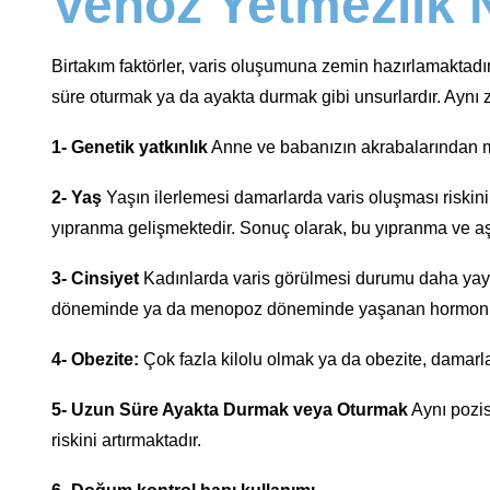
Venöz Yetmezlik N
Birtakım faktörler, varis oluşumuna zemin hazırlamaktadır. B
süre oturmak ya da ayakta durmak gibi unsurlardır. Aynı z
1- Genetik yatkınlık
Anne ve babanızın akrabalarından mir
2- Yaş
Yaşın ilerlemesi damarlarda varis oluşması riskini
yıpranma gelişmektedir. Sonuç olarak, bu yıpranma ve a
3- Cinsiyet
Kadınlarda varis görülmesi durumu daha yaygı
döneminde ya da menopoz döneminde yaşanan hormon değiş
4- Obezite:
Çok fazla kilolu olmak ya da obezite, damarlar
5- Uzun Süre Ayakta Durmak veya Oturmak
Aynı pozis
riskini artırmaktadır.