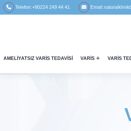
Telefon:
+90224 249 44 41
Email:
naturalklin
AMELIYATSIZ VARIS TEDAVISI
VARIS
VARIS TE