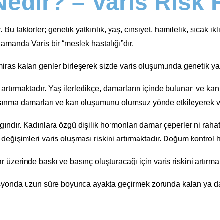
edir? – Varis Risk F
u faktörler; genetik yatkınlık, yaş, cinsiyet, hamilelik, sıcak ikl
amanda Varis bir “meslek hastalığı”dır.
as kalan genler birleşerek sizde varis oluşumunda genetik yatkı
 artırmaktadır. Yaş ilerledikçe, damarların içinde bulunan ve ka
şınma damarları ve kan oluşumunu olumsuz yönde etkileyerek v
ndır. Kadınlara özgü dişilik hormonları damar çeperlerini rahat
imleri varis oluşması riskini artırmaktadır. Doğum kontrol h
 üzerinde baskı ve basınç oluşturacağı için varis riskini artırmak
yonda uzun süre boyunca ayakta geçirmek zorunda kalan ya da 