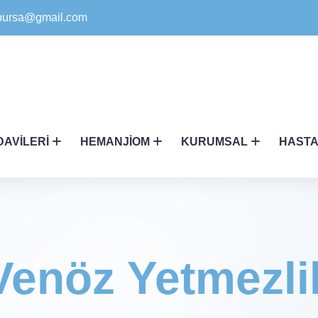
ikbursa@gmail.com
DAVILERI
HEMANJIOM
KURUMSAL
HASTA
Venöz Yetmezli