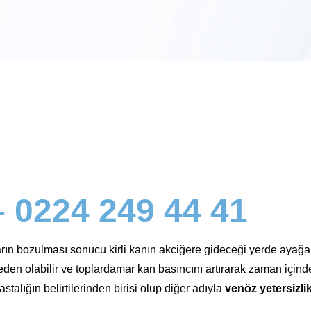
– 0224 249 44 41
ın bozulması sonucu kirli kanın akciğere gideceği yerde ayağa d
neden olabilir ve toplardamar kan basıncını artırarak zaman içind
stalığın belirtilerinden birisi olup diğer adıyla
venöz yetersizli