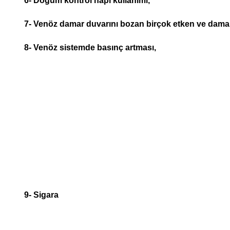
6- Doğum kontrol hapı kullanımı,
7- Venöz damar duvarını bozan birçok etken ve damar 
8- Venöz sistemde basınç artması,
9- Sigara