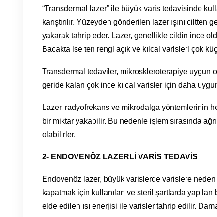
“Transdermal lazer” ile büyük varis tedavisinde kull
karıştırılır. Yüzeyden gönderilen lazer ışını ciltten g
yakarak tahrip eder. Lazer, genellikle cildin ince o
Bacakta ise ten rengi açık ve kılcal varisleri çok kü
Transdermal tedaviler, mikroskleroterapiye uygun 
geride kalan çok ince kılcal varisler için daha uygu
Lazer, radyofrekans ve mikrodalga yöntemlerinin heps
bir miktar yakabilir. Bu nedenle işlem sırasında ağrı
olabilirler.
2- ENDOVENÖZ LAZERLİ VARİS TEDAVİS
Endovenöz lazer, büyük varislerde varislere neden
kapatmak için kullanılan ve steril şartlarda yapılan b
elde edilen ısı enerjisi ile varisler tahrip edilir. 