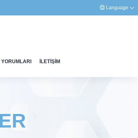
Language
 YORUMLARI
İLETIŞIM
LER