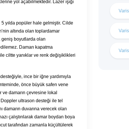
lerine yol açabilmektedir. Lazer ışığı
Vari
 5 yılda popüler hale gelmiştir. Cilde
Varis
mm’nin altında olan toplardamar
 geniş boyutlarda olan
vi edilemez. Damarı kapatma
Varis
e ciltte yanıklar ve renk değişiklikleri
esteğiyle, ince bir iğne yardımıyla
yönteminde, önce büyük safen vene
ilir ve damarın çevresine lokal
oppler ultrason desteği ile tel
ğını damarın duvarına verecek olan
cihazı çalıştırılarak damar boydan boya
 vücut tarafından zamanla küçültülerek