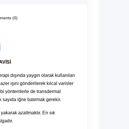
ents (0)
i
VİSİ
terapi dışında yaygın olarak kullanılan
zer ışını gönderilerek kılcal varisler
ibi yöntemlerle de transdermal
k sayıda iğne batırmak gerekir.
n yakarak azaltmaktır. En sık
lgadır.