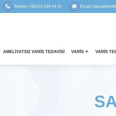
Telefon:
+90224 249 44 41
Email:
naturalklin
AMELIYATSIZ VARIS TEDAVISI
VARIS
VARIS TE
SA