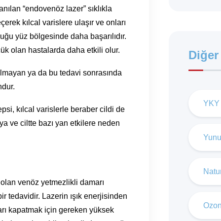
anılan “endovenöz lazer” sıklıkla
eçerek kılcal varislere ulaşır ve onları
lduğu yüz bölgesinde daha başarılıdır.
çük olan hastalarda daha etkili olur.
Diğer
olmayan ya da bu tedavi sonrasında
ndur.
YKY 
i, kılcal varislerle beraber cildi de
ya ve ciltte bazı yan etkilere neden
Yunu
Natur
 olan venöz yetmezlikli damarı
ir tedavidir. Lazerin ışık enerjisinden
Ozon
Damarı kapatmak için gereken yüksek