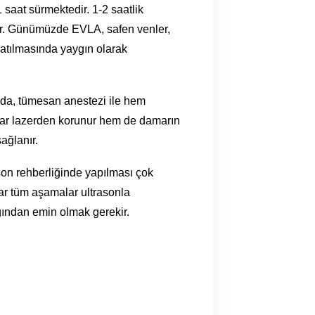
1 saat sürmektedir. 1-2 saatlik
lir. Günümüzde EVLA, safen venler,
patılmasında yaygın olarak
’da, tümesan anestezi ile hem
lar lazerden korunur hem de damarın
sağlanır.
ason rehberliğinde yapılması çok
r tüm aşamalar ultrasonla
ğından emin olmak gerekir.