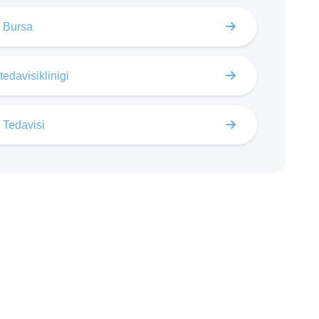
s Bursa
tedavisiklinigi
 Tedavisi