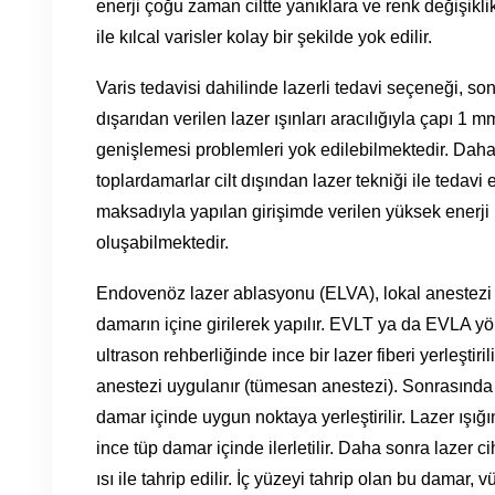
enerji çoğu zaman ciltte yanıklara ve renk değişiklik
ile kılcal varisler kolay bir şekilde yok edilir.
Varis tedavisi dahilinde lazerli tedavi seçeneği, son
dışarıdan verilen lazer ışınları aracılığıyla çapı 1 
genişlemesi problemleri yok edilebilmektedir. Daha
toplardamarlar cilt dışından lazer tekniği ile teda
maksadıyla yapılan girişimde verilen yüksek enerji il
oluşabilmektedir.
Endovenöz lazer ablasyonu (ELVA), lokal anestezi d
damarın içine girilerek yapılır. EVLT ya da EVLA 
ultrason rehberliğinde ince bir lazer fiberi yerleştir
anestezi uygulanır (tümesan anestezi). Sonrasında D
damar içinde uygun noktaya yerleştirilir. Lazer ışı
ince tüp damar içinde ilerletilir. Daha sonra lazer 
ısı ile tahrip edilir. İç yüzeyi tahrip olan bu damar,