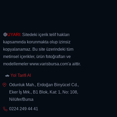
🔴
UYARI:
Sitedeki içerik telif hakları
kapsamında korunmakta olup izinsiz
kopyalanamaz. Bu site üzerindeki tüm
metinsel içerikler, ürün fotoğrafları ve
modellemeler www.varisbursa.com'a aittir.
🚗
Yol Tarifi Al
Odunluk Mah., Erdoğan Binyücel Cd.,
Eker İş Mrk., B1 Blok, Kat: 1, No: 108,
Nilüfer/Bursa
0224 249 44 41