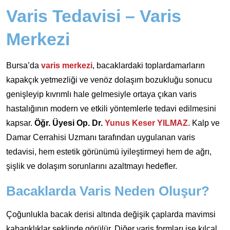
Varis Tedavisi – Varis
Merkezi
Bursa’da
varis merkezi
, bacaklardaki toplardamarların
kapakçık yetmezliği ve venöz dolaşım bozukluğu sonucu
genişleyip kıvrımlı hale gelmesiyle ortaya çıkan varis
hastalığının modern ve etkili yöntemlerle tedavi edilmesini
kapsar.
Öğr. Üyesi Op. Dr.
Yunus Keser YILMAZ
. Kalp ve
Damar Cerrahisi Uzmanı tarafından uygulanan varis
tedavisi, hem estetik görünümü iyileştirmeyi hem de ağrı,
şişlik ve dolaşım sorunlarını azaltmayı hedefler.
Bacaklarda Varis Neden Oluşur?
Çoğunlukla bacak derisi altında değişik çaplarda mavimsi
kabarıklıklar şeklinde görülür. Diğer varis formları ise kılcal