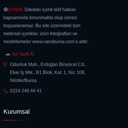
🔴
UYARI:
Sitedeki içerik telif hakları
kapsamında korunmakta olup izinsiz
kopyalanamaz. Bu site üzerindeki tüm
metinsel içerikler, ürün fotoğrafları ve
modellemeler www.varisbursa.com'a aittir.
🚗
Yol Tarifi Al
Odunluk Mah., Erdoğan Binyücel Cd.,
Eker İş Mrk., B1 Blok, Kat: 1, No: 108,
Nilüfer/Bursa
0224 249 44 41
Kurumsal