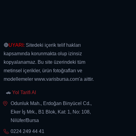
🔴
UYARI:
Sitedeki içerik telif hakları
kapsamında korunmakta olup izinsiz
kopyalanamaz. Bu site üzerindeki tüm
metinsel içerikler, ürün fotoğrafları ve
modellemeler www.varisbursa.com'a aittir.
🚗
Yol Tarifi Al
Odunluk Mah., Erdoğan Binyücel Cd.,
Eker İş Mrk., B1 Blok, Kat: 1, No: 108,
Nilüfer/Bursa
0224 249 44 41