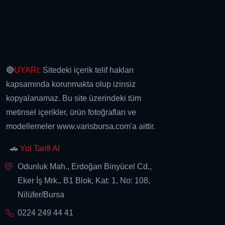
🔴
UYARI:
Sitedeki içerik telif hakları
kapsamında korunmakta olup izinsiz
kopyalanamaz. Bu site üzerindeki tüm
metinsel içerikler, ürün fotoğrafları ve
modellemeler www.varisbursa.com'a aittir.
🚗
Yol Tarifi Al
Odunluk Mah., Erdoğan Binyücel Cd.,
Eker İş Mrk., B1 Blok, Kat: 1, No: 108,
Nilüfer/Bursa
0224 249 44 41