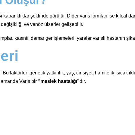
n Oluşur?
abarıklıklar şeklinde görülür. Diğer varis formları ise kılcal da
eğişikliği ve venöz ülserler gelişebilir.
ramplar, kaşıntı, damar genişlemeleri, yaralar varisli hastanın şik
eri
u faktörler; genetik yatkınlık, yaş, cinsiyet, hamilelik, sıcak ikl
 zamanda Varis bir
“meslek hastalığı”
dır.