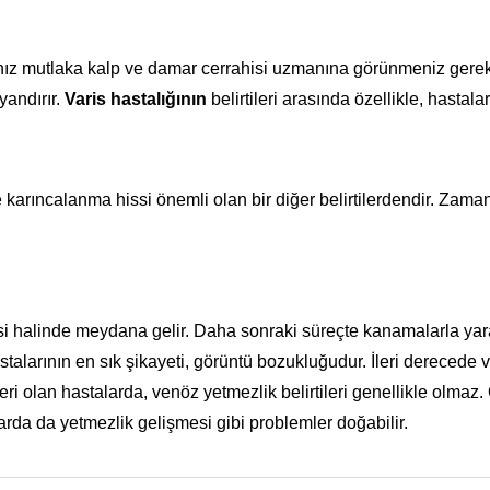
anız mutlaka kalp ve damar cerrahisi uzmanına görünmeniz gere
yandırır.
Varis hastalığının
belirtileri arasında özellikle, hasta
arıncalanma hissi önemli olan bir diğer belirtilerdendir. Zaman
si halinde meydana gelir. Daha sonraki süreçte kanamalarla yara
talarının en sık şikayeti, görüntü bozukluğudur. İleri derecede v
eri olan hastalarda, venöz yetmezlik belirtileri genellikle olmaz. O
da da yetmezlik gelişmesi gibi problemler doğabilir.