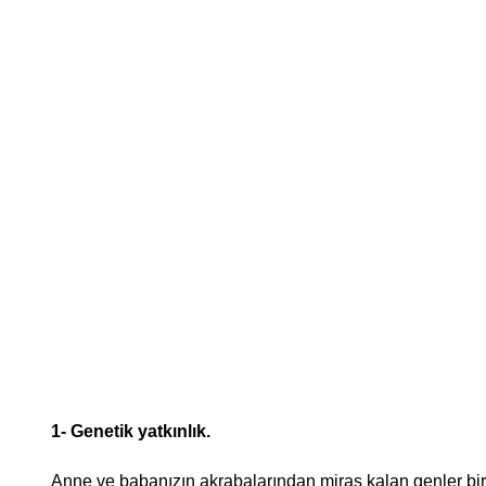
1- Genetik yatkınlık.
Anne ve babanızın akrabalarından miras kalan genler birl