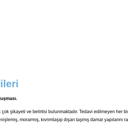
ileri
oluşması.
ok şikayeti ve belirtisi bulunmaktadır. Tedavi edilmeyen her bir 
işlemiş, morarmış, kıvrımlaşıp dışarı taşmış damar yapılarını raha