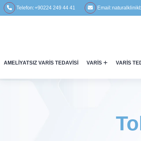
Telefon:
+90224 249 44 41
Email:
naturalklin
AMELIYATSIZ VARIS TEDAVISI
VARIS
VARIS TE
To