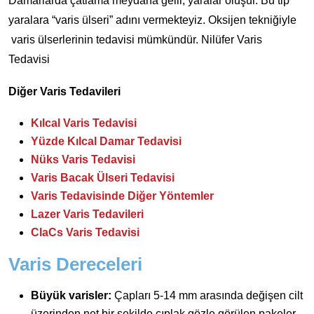
Damarlarda çatlama meydana gelir, yaralar oluşur. Bu tip
yaralara “varis ülseri” adını vermekteyiz. Oksijen tekniğiyle
varis ülserlerinin tedavisi mümkündür. Nilüfer Varis
Tedavisi
Diğer Varis Tedavileri
Kılcal Varis Tedavisi
Yüzde Kılcal Damar Tedavisi
Nüks Varis Tedavisi
Varis Bacak Ülseri Tedavisi
Varis Tedavisinde Diğer Yöntemler
Lazer Varis Tedavileri
ClaCs Varis Tedavisi
Varis Dereceleri
Büyük varisler:
Çapları 5-14 mm arasında değişen cilt
üzerinden net bir şekilde çıplak gözle görülen pakeler