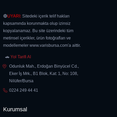
🔴
UYARI:
Sitedeki içerik telif hakları
kapsamında korunmakta olup izinsiz
kopyalanamaz. Bu site üzerindeki tüm
metinsel içerikler, ürün fotoğrafları ve
modellemeler www.varisbursa.com'a aittir.
🚗
Yol Tarifi Al
Odunluk Mah., Erdoğan Binyücel Cd.,
Eker İş Mrk., B1 Blok, Kat: 1, No: 108,
Nilüfer/Bursa
0224 249 44 41
Kurumsal