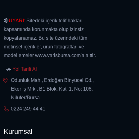
🔴
UYARI:
Sitedeki içerik telif hakları
kapsamında korunmakta olup izinsiz
kopyalanamaz. Bu site üzerindeki tüm
metinsel içerikler, ürün fotoğrafları ve
modellemeler www.varisbursa.com'a aittir.
🚗
Yol Tarifi Al
Odunluk Mah., Erdoğan Binyücel Cd.,
Eker İş Mrk., B1 Blok, Kat: 1, No: 108,
Nilüfer/Bursa
0224 249 44 41
Kurumsal