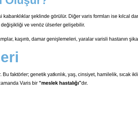
n Oluşur?
abarıklıklar şeklinde görülür. Diğer varis formları ise kılcal da
eğişikliği ve venöz ülserler gelişebilir.
ramplar, kaşıntı, damar genişlemeleri, yaralar varisli hastanın şik
eri
u faktörler; genetik yatkınlık, yaş, cinsiyet, hamilelik, sıcak ikl
 zamanda Varis bir
“meslek hastalığı”
dır.