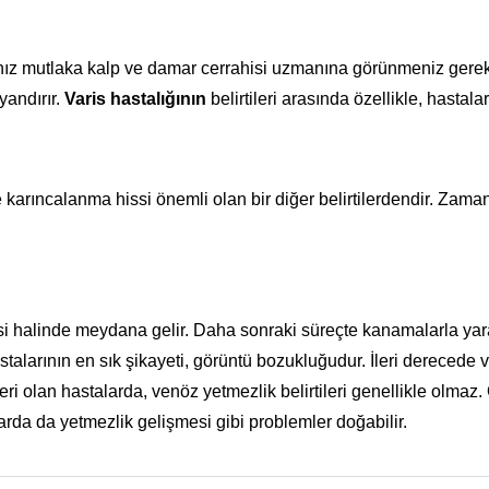
anız mutlaka kalp ve damar cerrahisi uzmanına görünmeniz gere
yandırır.
Varis hastalığının
belirtileri arasında özellikle, hasta
arıncalanma hissi önemli olan bir diğer belirtilerdendir. Zaman
si halinde meydana gelir. Daha sonraki süreçte kanamalarla yara
talarının en sık şikayeti, görüntü bozukluğudur. İleri derecede v
eri olan hastalarda, venöz yetmezlik belirtileri genellikle olmaz. O
da da yetmezlik gelişmesi gibi problemler doğabilir.