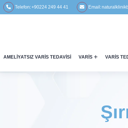
Telefon:
+90224 249 44 41
Email:
naturalklin
AMELIYATSIZ VARIS TEDAVISI
VARIS
VARIS TE
Şır