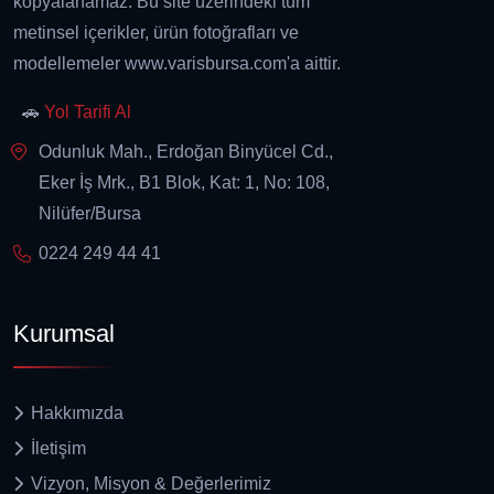
kopyalanamaz. Bu site üzerindeki tüm
metinsel içerikler, ürün fotoğrafları ve
modellemeler www.varisbursa.com'a aittir.
🚗
Yol Tarifi Al
Odunluk Mah., Erdoğan Binyücel Cd.,
Eker İş Mrk., B1 Blok, Kat: 1, No: 108,
Nilüfer/Bursa
0224 249 44 41
Kurumsal
Hakkımızda
İletişim
Vizyon, Misyon & Değerlerimiz