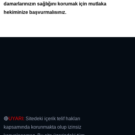
damarlarınızın sağlığını korumak için mutlaka
hekiminize başvurmalısınız.
🔴
UYARI:
Sitedeki içerik telif hakları
kapsamında korunmakta olup izinsiz