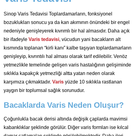
Sinop Varis Tedavisi Toplardamarların, fonksiyonel
bozuklukları sonucu ya da kan akımının önündeki bir engel
nedeniyle genişleyerek kıvrımlı bir hal almasıdır. Daha açık
bir ifadeyle
Varis tedavisi
, vücudun yani bacakların alt
kısmında toplanan “kirli kanı” kalbe taşıyan toplardamarların
genişleyip, kıvrıntılı hal alması olarak tarif edilebilir. Venöz
yetmezlikle temelinde gelişen varis hastalığının gelişiminde
sıklıkla kapakçık yetmezliği altta yatan neden olarak
karşımıza çıkmaktadır.
Varis
yüzde 10 sıklıkla rastlanan
yaygın bir toplumsal sağlık sorunudur.
Bacaklarda Varis Neden Oluşur?
Çoğunlukla bacak derisi altında değişik çaplarda mavimsi
kabarıklıklar şeklinde görülür. Diğer varis formları ise kılcal
damar çatlamaları şeklinde görülebilmektedir. Daha ileri