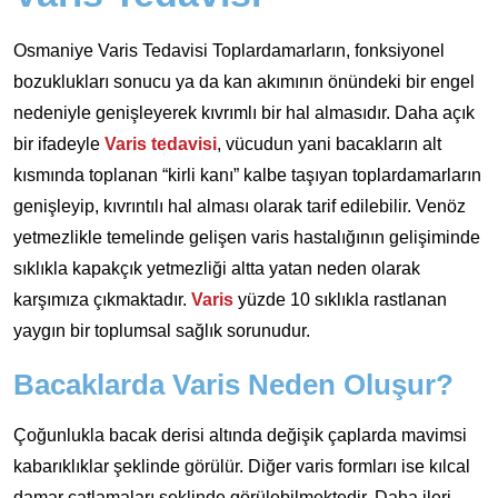
Osmaniye Varis Tedavisi Toplardamarların, fonksiyonel
bozuklukları sonucu ya da kan akımının önündeki bir engel
nedeniyle genişleyerek kıvrımlı bir hal almasıdır. Daha açık
bir ifadeyle
Varis tedavisi
, vücudun yani bacakların alt
kısmında toplanan “kirli kanı” kalbe taşıyan toplardamarların
genişleyip, kıvrıntılı hal alması olarak tarif edilebilir. Venöz
yetmezlikle temelinde gelişen varis hastalığının gelişiminde
sıklıkla kapakçık yetmezliği altta yatan neden olarak
karşımıza çıkmaktadır.
Varis
yüzde 10 sıklıkla rastlanan
yaygın bir toplumsal sağlık sorunudur.
Bacaklarda Varis Neden Oluşur?
Çoğunlukla bacak derisi altında değişik çaplarda mavimsi
kabarıklıklar şeklinde görülür. Diğer varis formları ise kılcal
damar çatlamaları şeklinde görülebilmektedir. Daha ileri