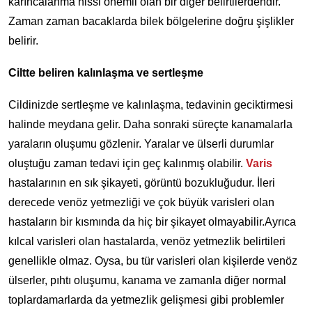
karıncalanma hissi önemli olan bir diğer belirtilerdendir.
Zaman zaman bacaklarda bilek bölgelerine doğru şişlikler
belirir.
Ciltte beliren kalınlaşma ve sertleşme
Cildinizde sertleşme ve kalınlaşma, tedavinin geciktirmesi
halinde meydana gelir. Daha sonraki süreçte kanamalarla
yaraların oluşumu gözlenir. Yaralar ve ülserli durumlar
oluştuğu zaman tedavi için geç kalınmış olabilir.
Varis
hastalarının en sık şikayeti, görüntü bozukluğudur. İleri
derecede venöz yetmezliği ve çok büyük varisleri olan
hastaların bir kısmında da hiç bir şikayet olmayabilir.Ayrıca
kılcal varisleri olan hastalarda, venöz yetmezlik belirtileri
genellikle olmaz. Oysa, bu tür varisleri olan kişilerde venöz
ülserler, pıhtı oluşumu, kanama ve zamanla diğer normal
toplardamarlarda da yetmezlik gelişmesi gibi problemler