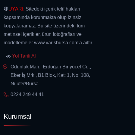
🔴
UYARI:
Sitedeki içerik telif hakları
kapsamında korunmakta olup izinsiz
kopyalanamaz. Bu site üzerindeki tüm
metinsel içerikler, ürün fotoğrafları ve
modellemeler www.varisbursa.com'a aittir.
🚗
Yol Tarifi Al
Odunluk Mah., Erdoğan Binyücel Cd.,
Eker İş Mrk., B1 Blok, Kat: 1, No: 108,
Nilüfer/Bursa
0224 249 44 41
Kurumsal