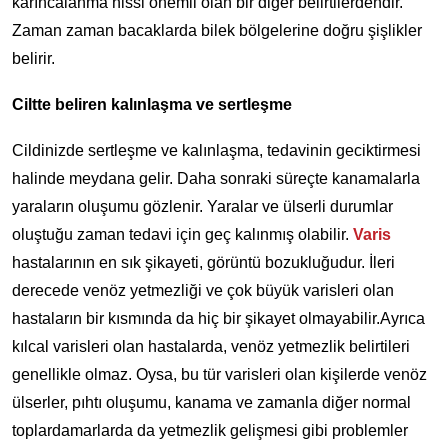
karıncalanma hissi önemli olan bir diğer belirtilerdendir.
Zaman zaman bacaklarda bilek bölgelerine doğru şişlikler
belirir.
Ciltte beliren kalınlaşma ve sertleşme
Cildinizde sertleşme ve kalınlaşma, tedavinin geciktirmesi
halinde meydana gelir. Daha sonraki süreçte kanamalarla
yaraların oluşumu gözlenir. Yaralar ve ülserli durumlar
oluştuğu zaman tedavi için geç kalınmış olabilir.
Varis
hastalarının en sık şikayeti, görüntü bozukluğudur. İleri
derecede venöz yetmezliği ve çok büyük varisleri olan
hastaların bir kısmında da hiç bir şikayet olmayabilir.Ayrıca
kılcal varisleri olan hastalarda, venöz yetmezlik belirtileri
genellikle olmaz. Oysa, bu tür varisleri olan kişilerde venöz
ülserler, pıhtı oluşumu, kanama ve zamanla diğer normal
toplardamarlarda da yetmezlik gelişmesi gibi problemler