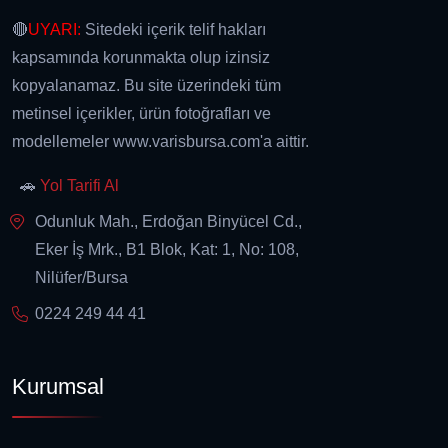
🔴
UYARI:
Sitedeki içerik telif hakları
kapsamında korunmakta olup izinsiz
kopyalanamaz. Bu site üzerindeki tüm
metinsel içerikler, ürün fotoğrafları ve
modellemeler www.varisbursa.com'a aittir.
🚗
Yol Tarifi Al
Odunluk Mah., Erdoğan Binyücel Cd.,
Eker İş Mrk., B1 Blok, Kat: 1, No: 108,
Nilüfer/Bursa
0224 249 44 41
Kurumsal