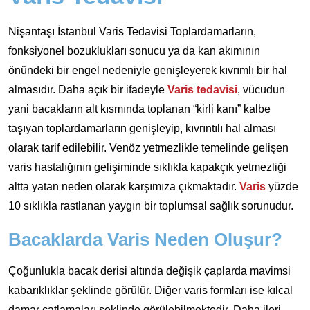
Nişantaşı İstanbul Varis Tedavisi Toplardamarların,
fonksiyonel bozuklukları sonucu ya da kan akımının
önündeki bir engel nedeniyle genişleyerek kıvrımlı bir hal
almasıdır. Daha açık bir ifadeyle
Varis tedavisi
, vücudun
yani bacakların alt kısmında toplanan “kirli kanı” kalbe
taşıyan toplardamarların genişleyip, kıvrıntılı hal alması
olarak tarif edilebilir. Venöz yetmezlikle temelinde gelişen
varis hastalığının gelişiminde sıklıkla kapakçık yetmezliği
altta yatan neden olarak karşımıza çıkmaktadır.
Varis
yüzde
10 sıklıkla rastlanan yaygın bir toplumsal sağlık sorunudur.
Bacaklarda Varis Neden Oluşur?
Çoğunlukla bacak derisi altında değişik çaplarda mavimsi
kabarıklıklar şeklinde görülür. Diğer varis formları ise kılcal
damar çatlamaları şeklinde görülebilmektedir. Daha ileri