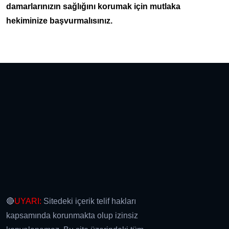
damarlarınızın sağlığını korumak için mutlaka
hekiminize başvurmalısınız.
🔴
UYARI:
Sitedeki içerik telif hakları
kapsamında korunmakta olup izinsiz