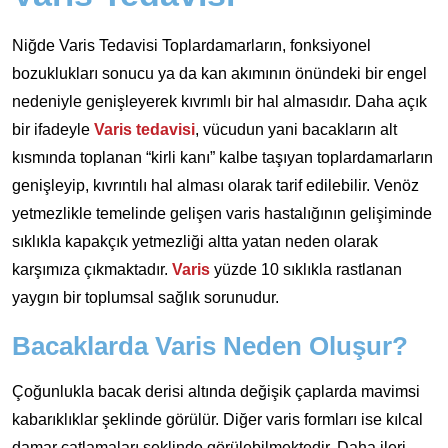
Niğde Varis Tedavisi Toplardamarların, fonksiyonel
bozuklukları sonucu ya da kan akımının önündeki bir engel
nedeniyle genişleyerek kıvrımlı bir hal almasıdır. Daha açık
bir ifadeyle
Varis tedavisi
, vücudun yani bacakların alt
kısmında toplanan “kirli kanı” kalbe taşıyan toplardamarların
genişleyip, kıvrıntılı hal alması olarak tarif edilebilir. Venöz
yetmezlikle temelinde gelişen varis hastalığının gelişiminde
sıklıkla kapakçık yetmezliği altta yatan neden olarak
karşımıza çıkmaktadır.
Varis
yüzde 10 sıklıkla rastlanan
yaygın bir toplumsal sağlık sorunudur.
Bacaklarda Varis Neden Oluşur?
Çoğunlukla bacak derisi altında değişik çaplarda mavimsi
kabarıklıklar şeklinde görülür. Diğer varis formları ise kılcal
damar çatlamaları şeklinde görülebilmektedir. Daha ileri