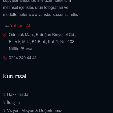
kopyalanamaz. Bu site üzerindeki tüm
metinsel içerikler, ürün fotoğrafları ve
modellemeler www.varisbursa.com'a aittir.
🚗
Yol Tarifi Al
Odunluk Mah., Erdoğan Binyücel Cd.,
Eker İş Mrk., B1 Blok, Kat: 1, No: 108,
Nilüfer/Bursa
0224 249 44 41
Kurumsal
Hakkımızda
İletişim
Vizyon, Misyon & Değerlerimiz