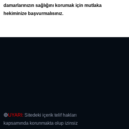
damarlarınızın sağlığını korumak için mutlaka
hekiminize başvurmalısınız.
🔴
UYARI:
Sitedeki içerik telif hakları
kapsamında korunmakta olup izinsiz