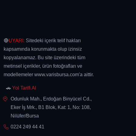
🔴
UYARI:
Sitedeki içerik telif hakları
kapsamında korunmakta olup izinsiz
kopyalanamaz. Bu site üzerindeki tüm
metinsel içerikler, ürün fotoğrafları ve
modellemeler www.varisbursa.com'a aittir.
🚗
Yol Tarifi Al
Odunluk Mah., Erdoğan Binyücel Cd.,
Eker İş Mrk., B1 Blok, Kat: 1, No: 108,
Nilüfer/Bursa
0224 249 44 41