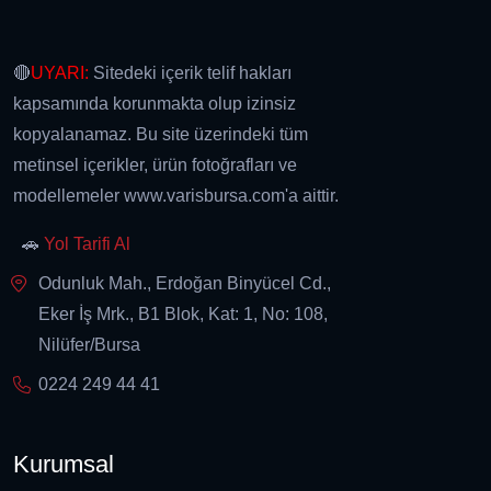
🔴
UYARI:
Sitedeki içerik telif hakları
kapsamında korunmakta olup izinsiz
kopyalanamaz. Bu site üzerindeki tüm
metinsel içerikler, ürün fotoğrafları ve
modellemeler www.varisbursa.com'a aittir.
🚗
Yol Tarifi Al
Odunluk Mah., Erdoğan Binyücel Cd.,
Eker İş Mrk., B1 Blok, Kat: 1, No: 108,
Nilüfer/Bursa
0224 249 44 41
Kurumsal