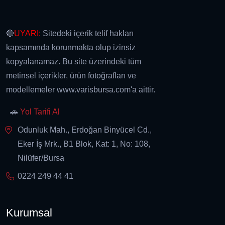
🔴
UYARI:
Sitedeki içerik telif hakları
kapsamında korunmakta olup izinsiz
kopyalanamaz. Bu site üzerindeki tüm
metinsel içerikler, ürün fotoğrafları ve
modellemeler www.varisbursa.com'a aittir.
🚗
Yol Tarifi Al
Odunluk Mah., Erdoğan Binyücel Cd.,
Eker İş Mrk., B1 Blok, Kat: 1, No: 108,
Nilüfer/Bursa
0224 249 44 41
Kurumsal