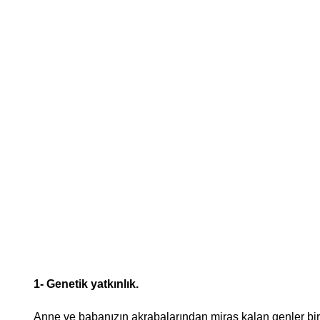
1- Genetik yatkınlık.
Anne ve babanızın akrabalarından miras kalan genler birl