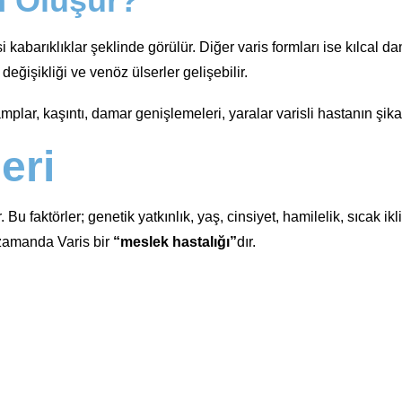
n Oluşur?
abarıklıklar şeklinde görülür. Diğer varis formları ise kılcal da
eğişikliği ve venöz ülserler gelişebilir.
kramplar, kaşıntı, damar genişlemeleri, yaralar varisli hastanın ş
eri
u faktörler; genetik yatkınlık, yaş, cinsiyet, hamilelik, sıcak ikl
 zamanda Varis bir
“meslek hastalığı”
dır.