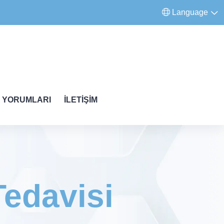
Language
 YORUMLARI
İLETIŞIM
Tedavisi