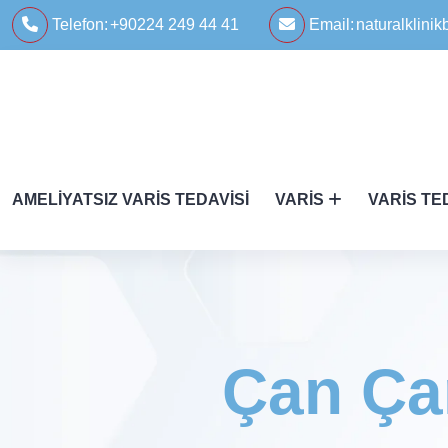
Telefon:
+90224 249 44 41
Email:
naturalklin
AMELIYATSIZ VARIS TEDAVISI
VARIS
VARIS TE
Çan Çan