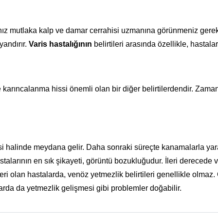
anız mutlaka kalp ve damar cerrahisi uzmanına görünmeniz gere
yandırır.
Varis hastalığının
belirtileri arasında özellikle, hasta
arıncalanma hissi önemli olan bir diğer belirtilerdendir. Zaman
si halinde meydana gelir. Daha sonraki süreçte kanamalarla yara
talarının en sık şikayeti, görüntü bozukluğudur. İleri derecede v
eri olan hastalarda, venöz yetmezlik belirtileri genellikle olmaz. O
da da yetmezlik gelişmesi gibi problemler doğabilir.