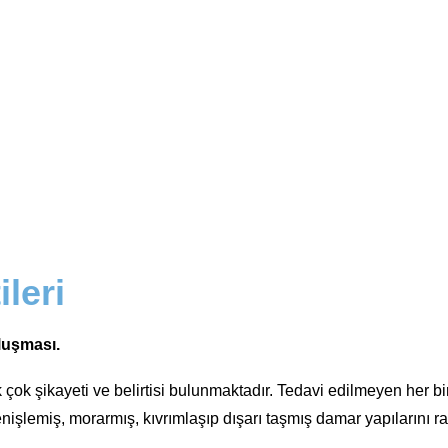
ileri
oluşması.
ok şikayeti ve belirtisi bulunmaktadır. Tedavi edilmeyen her bir 
işlemiş, morarmış, kıvrımlaşıp dışarı taşmış damar yapılarını raha