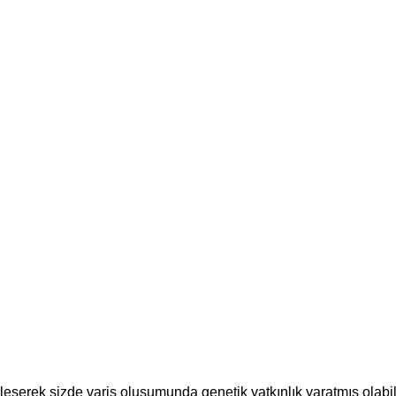
eşerek sizde varis oluşumunda genetik yatkınlık yaratmış olabili