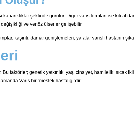
n Oluşur?
abarıklıklar şeklinde görülür. Diğer varis formları ise kılcal da
eğişikliği ve venöz ülserler gelişebilir.
ramplar, kaşıntı, damar genişlemeleri, yaralar varisli hastanın şik
eri
u faktörler; genetik yatkınlık, yaş, cinsiyet, hamilelik, sıcak ikl
amanda Varis bir “meslek hastalığı”dır.