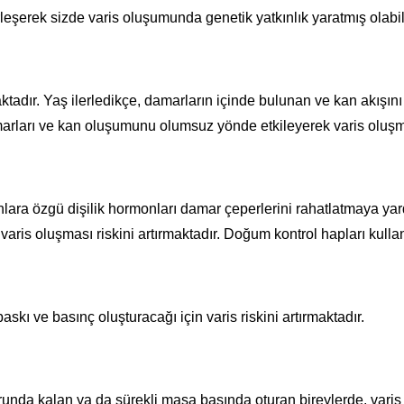
eşerek sizde varis oluşumunda genetik yatkınlık yaratmış olabili
maktadır. Yaş ilerledikçe, damarların içinde bulunan ve kan akış
arları ve kan oluşumunu olumsuz yönde etkileyerek varis oluşm
lara özgü dişilik hormonları damar çeperlerini rahatlatmaya yar
is oluşması riskini artırmaktadır. Doğum kontrol hapları kull
skı ve basınç oluşturacağı için varis riskini artırmaktadır.
da kalan ya da sürekli masa başında oturan bireylerde, varis ol