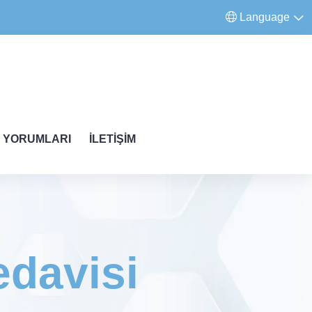
Language
 YORUMLARI
İLETIŞIM
edavisi