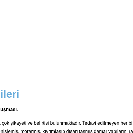
ileri
oluşması.
ok şikayeti ve belirtisi bulunmaktadır. Tedavi edilmeyen her bir 
işlemiş, morarmış, kıvrımlaşıp dışarı taşmış damar yapılarını raha