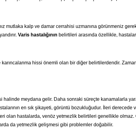
anız mutlaka kalp ve damar cerrahisi uzmanına görünmeniz gere
yandırır.
Varis hastalığının
belirtileri arasında özellikle, hasta
arıncalanma hissi önemli olan bir diğer belirtilerdendir. Zaman
si halinde meydana gelir. Daha sonraki süreçte kanamalarla yara
talarının en sık şikayeti, görüntü bozukluğudur. İleri derecede v
eri olan hastalarda, venöz yetmezlik belirtileri genellikle olmaz. O
da da yetmezlik gelişmesi gibi problemler doğabilir.