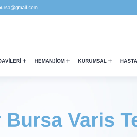
ikbursa@gmail.com
DAVILERI
HEMANJIOM
KURUMSAL
HASTA
r Bursa Varis T