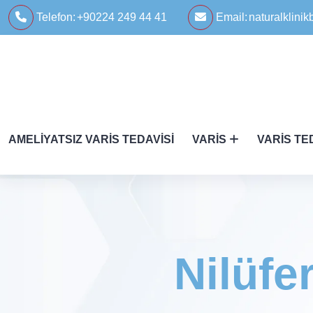
Telefon:
+90224 249 44 41
Email:
naturalklin
AMELIYATSIZ VARIS TEDAVISI
VARIS
VARIS TE
Nilüfe