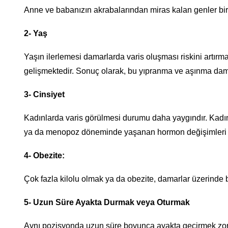
Anne ve babanızın akrabalarından miras kalan genler birl
2- Yaş
Yaşın ilerlemesi damarlarda varis oluşması riskini artır
gelişmektedir. Sonuç olarak, bu yıpranma ve aşınma dam
3- Cinsiyet
Kadınlarda varis görülmesi durumu daha yaygındır. Kadın
ya da menopoz döneminde yaşanan hormon değişimleri var
4- Obezite:
Çok fazla kilolu olmak ya da obezite, damarlar üzerinde ba
5- Uzun Süre Ayakta Durmak veya Oturmak
Aynı pozisyonda uzun süre boyunca ayakta geçirmek zorun