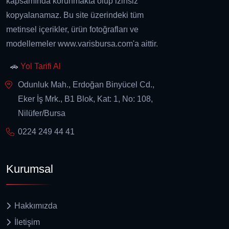
kapsamında korunmakta olup izinsiz
kopyalanamaz. Bu site üzerindeki tüm
metinsel içerikler, ürün fotoğrafları ve
modellemeler www.varisbursa.com'a aittir.
🚗
Yol Tarifi Al
Odunluk Mah., Erdoğan Binyücel Cd.,
Eker İş Mrk., B1 Blok, Kat: 1, No: 108,
Nilüfer/Bursa
0224 249 44 41
Kurumsal
Hakkımızda
İletişim