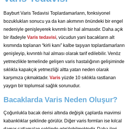
Bayburt Varis Tedavisi Toplardamarların, fonksiyonel
bozuklukları sonucu ya da kan akımının önündeki bir engel
nedeniyle genişleyerek kıvrımlı bir hal almasıdır. Daha açık
bir ifadeyle
Varis tedavisi
, vücudun yani bacakların alt
kısmında toplanan “kirli kanı” kalbe taşıyan toplardamarların
genişleyip, kıvrıntılı hal alması olarak tarif edilebilir. Venöz
yetmezlikle temelinde gelişen varis hastalığının gelişiminde
sıklıkla kapakçık yetmezliği altta yatan neden olarak
karşımıza çıkmaktadır.
Varis
yüzde 10 sıklıkla rastlanan
yaygın bir toplumsal sağlık sorunudur.
Bacaklarda Varis Neden Oluşur?
Çoğunlukla bacak derisi altında değişik çaplarda mavimsi
kabarıklıklar şeklinde görülür. Diğer varis formları ise kılcal
damar çatlamaları şeklinde görülebilmektedir. Daha ileri