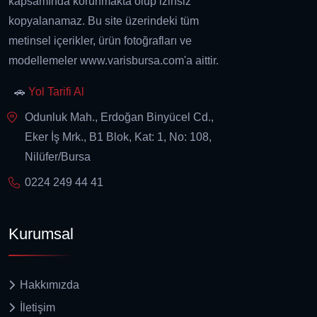
kapsamında korunmakta olup izinsiz
kopyalanamaz. Bu site üzerindeki tüm
metinsel içerikler, ürün fotoğrafları ve
modellemeler www.varisbursa.com'a aittir.
🚗
Yol Tarifi Al
Odunluk Mah., Erdoğan Binyücel Cd.,
Eker İş Mrk., B1 Blok, Kat: 1, No: 108,
Nilüfer/Bursa
0224 249 44 41
Kurumsal
Hakkımızda
İletişim