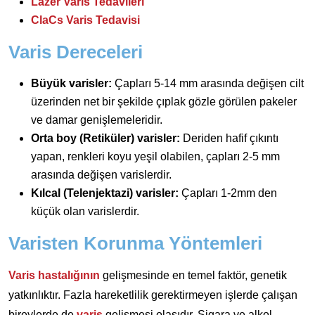
Lazer Varis Tedavileri
ClaCs Varis Tedavisi
Varis Dereceleri
Büyük varisler:
Çapları 5-14 mm arasında değişen cilt
üzerinden net bir şekilde çıplak gözle görülen pakeler
ve damar genişlemeleridir.
Orta boy (Retiküler) varisler:
Deriden hafif çıkıntı
yapan, renkleri koyu yeşil olabilen, çapları 2-5 mm
arasında değişen varislerdir.
Kılcal (Telenjektazi) varisler:
Çapları 1-2mm den
küçük olan varislerdir.
Varisten Korunma Yöntemleri
Varis hastalığının
gelişmesinde en temel faktör, genetik
yatkınlıktır. Fazla hareketlilik gerektirmeyen işlerde çalışan
bireylerde de
varis
gelişmesi olasıdır. Sigara ve alkol