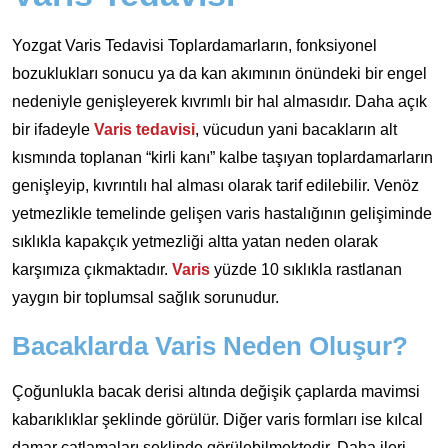
Yozgat Varis Tedavisi Toplardamarların, fonksiyonel
bozuklukları sonucu ya da kan akımının önündeki bir engel
nedeniyle genişleyerek kıvrımlı bir hal almasıdır. Daha açık
bir ifadeyle
Varis tedavisi
, vücudun yani bacakların alt
kısmında toplanan “kirli kanı” kalbe taşıyan toplardamarların
genişleyip, kıvrıntılı hal alması olarak tarif edilebilir. Venöz
yetmezlikle temelinde gelişen varis hastalığının gelişiminde
sıklıkla kapakçık yetmezliği altta yatan neden olarak
karşımıza çıkmaktadır.
Varis
yüzde 10 sıklıkla rastlanan
yaygın bir toplumsal sağlık sorunudur.
Bacaklarda Varis Neden Oluşur?
Çoğunlukla bacak derisi altında değişik çaplarda mavimsi
kabarıklıklar şeklinde görülür. Diğer varis formları ise kılcal
damar çatlamaları şeklinde görülebilmektedir. Daha ileri