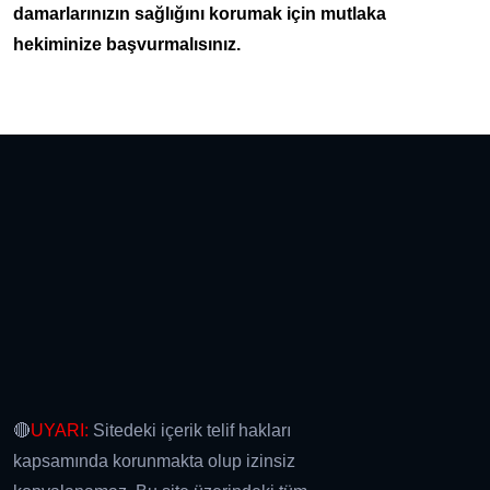
damarlarınızın sağlığını korumak için mutlaka
hekiminize başvurmalısınız.
🔴
UYARI:
Sitedeki içerik telif hakları
kapsamında korunmakta olup izinsiz