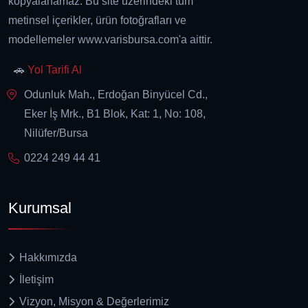
kopyalanamaz. Bu site üzerindeki tüm
metinsel içerikler, ürün fotoğrafları ve
modellemeler www.varisbursa.com'a aittir.
🚗
Yol Tarifi Al
Odunluk Mah., Erdoğan Binyücel Cd.,
Eker İş Mrk., B1 Blok, Kat: 1, No: 108,
Nilüfer/Bursa
0224 249 44 41
Kurumsal
Hakkımızda
İletişim
Vizyon, Misyon & Değerlerimiz