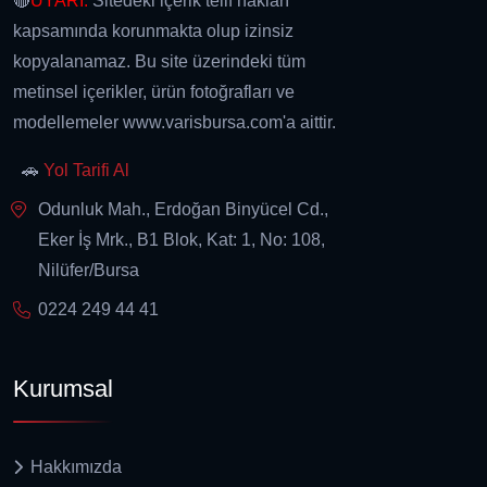
🔴
UYARI:
Sitedeki içerik telif hakları
kapsamında korunmakta olup izinsiz
kopyalanamaz. Bu site üzerindeki tüm
metinsel içerikler, ürün fotoğrafları ve
modellemeler www.varisbursa.com'a aittir.
🚗
Yol Tarifi Al
Odunluk Mah., Erdoğan Binyücel Cd.,
Eker İş Mrk., B1 Blok, Kat: 1, No: 108,
Nilüfer/Bursa
0224 249 44 41
Kurumsal
Hakkımızda