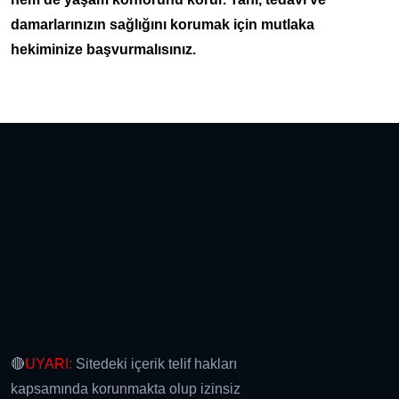
damarlarınızın sağlığını korumak için mutlaka
hekiminize başvurmalısınız.
🔴
UYARI:
Sitedeki içerik telif hakları
kapsamında korunmakta olup izinsiz