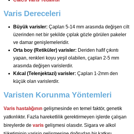
Varis Dereceleri
Büyük varisler:
Çapları 5-14 mm arasında değişen cilt
üzerinden net bir şekilde çıplak gözle görülen pakeler
ve damar genişlemeleridir.
Orta boy (Retiküler) varisler:
Deriden hafif çıkıntı
yapan, renkleri koyu yeşil olabilen, çapları 2-5 mm
arasında değişen varislerdir.
Kılcal (Telenjektazi) varisler:
Çapları 1-2mm den
küçük olan varislerdir.
Varisten Korunma Yöntemleri
Varis hastalığının
gelişmesinde en temel faktör, genetik
yatkınlıktır. Fazla hareketlilik gerektirmeyen işlerde çalışan
bireylerde de
varis
gelişmesi olasıdır. Sigara ve alkol
tüketiminin varisin gelişmesine doğrudan bir katkısı