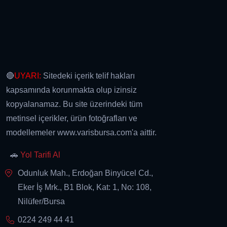
🔴
UYARI:
Sitedeki içerik telif hakları
kapsamında korunmakta olup izinsiz
kopyalanamaz. Bu site üzerindeki tüm
metinsel içerikler, ürün fotoğrafları ve
modellemeler www.varisbursa.com'a aittir.
🚗
Yol Tarifi Al
Odunluk Mah., Erdoğan Binyücel Cd.,
Eker İş Mrk., B1 Blok, Kat: 1, No: 108,
Nilüfer/Bursa
0224 249 44 41