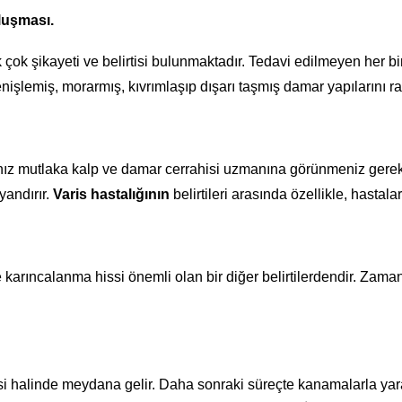
oluşması.
ok şikayeti ve belirtisi bulunmaktadır. Tedavi edilmeyen her bir 
işlemiş, morarmış, kıvrımlaşıp dışarı taşmış damar yapılarını raha
anız mutlaka kalp ve damar cerrahisi uzmanına görünmeniz gere
yandırır.
Varis hastalığının
belirtileri arasında özellikle, hasta
arıncalanma hissi önemli olan bir diğer belirtilerdendir. Zaman
si halinde meydana gelir. Daha sonraki süreçte kanamalarla yara