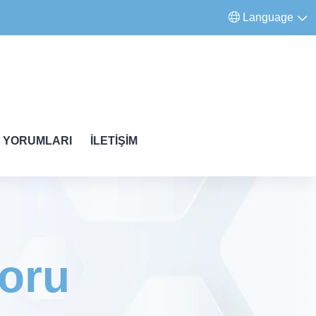
Language
 YORUMLARI
İLETIŞIM
oru