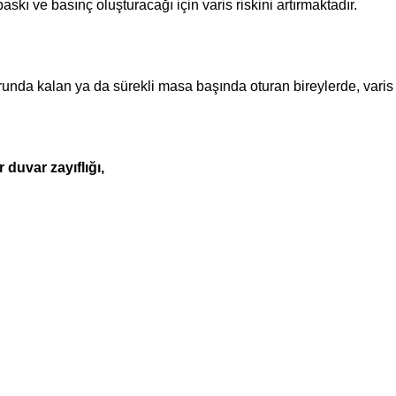
skı ve basınç oluşturacağı için varis riskini artırmaktadır.
da kalan ya da sürekli masa başında oturan bireylerde, varis ol
duvar zayıflığı,