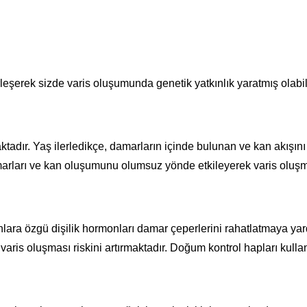
eşerek sizde varis oluşumunda genetik yatkınlık yaratmış olabili
maktadır. Yaş ilerledikçe, damarların içinde bulunan ve kan akış
arları ve kan oluşumunu olumsuz yönde etkileyerek varis oluşm
lara özgü dişilik hormonları damar çeperlerini rahatlatmaya yar
is oluşması riskini artırmaktadır. Doğum kontrol hapları kull