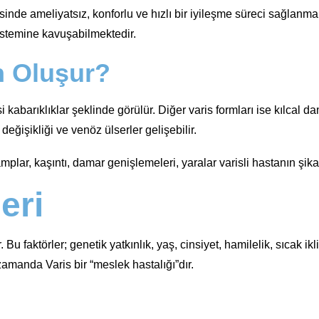
inde ameliyatsız, konforlu ve hızlı bir iyileşme süreci sağlanm
istemine kavuşabilmektedir.
n Oluşur?
abarıklıklar şeklinde görülür. Diğer varis formları ise kılcal da
eğişikliği ve venöz ülserler gelişebilir.
ramplar, kaşıntı, damar genişlemeleri, yaralar varisli hastanın şi
eri
u faktörler; genetik yatkınlık, yaş, cinsiyet, hamilelik, sıcak ikl
amanda Varis bir “meslek hastalığı”dır.