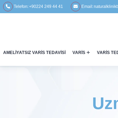
Telefon:
+90224 249 44 41
Email:
naturalklin
AMELIYATSIZ VARIS TEDAVISI
VARIS
VARIS TE
Uz