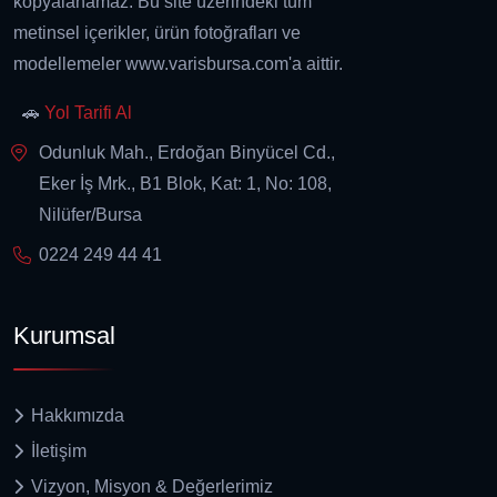
kopyalanamaz. Bu site üzerindeki tüm
metinsel içerikler, ürün fotoğrafları ve
modellemeler www.varisbursa.com'a aittir.
🚗
Yol Tarifi Al
Odunluk Mah., Erdoğan Binyücel Cd.,
Eker İş Mrk., B1 Blok, Kat: 1, No: 108,
Nilüfer/Bursa
0224 249 44 41
Kurumsal
Hakkımızda
İletişim
Vizyon, Misyon & Değerlerimiz