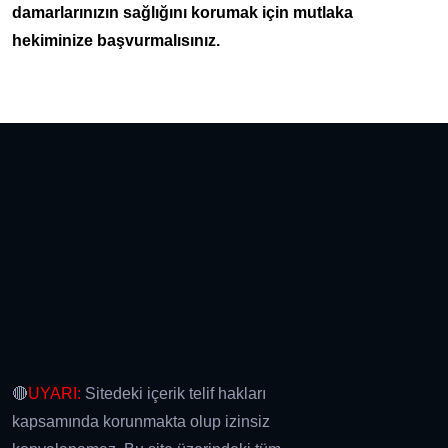
damarlarınızın sağlığını korumak için mutlaka
hekiminize başvurmalısınız.
🔴
UYARI:
Sitedeki içerik telif hakları
kapsamında korunmakta olup izinsiz