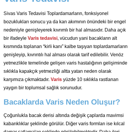
Sivas Varis Tedavisi Toplardamarların, fonksiyonel
bozuklukları sonucu ya da kan akımının önündeki bir engel
nedeniyle genişleyerek kıvrımlı bir hal almasıdır. Daha açık
bir ifadeyle
Varis tedavisi
, vücudun yani bacakların alt
kısmında toplanan “kirli kanı” kalbe taşıyan toplardamarların
genişleyip, kıvrıntılı hal alması olarak tarif edilebilir. Venöz
yetmezlikle temelinde gelişen varis hastalığının gelişiminde
sıklıkla kapakçık yetmezliği altta yatan neden olarak
karşımıza çıkmaktadır.
Varis
yüzde 10 sıklıkla rastlanan
yaygın bir toplumsal sağlık sorunudur.
Bacaklarda Varis Neden Oluşur?
Çoğunlukla bacak derisi altında değişik çaplarda mavimsi
kabarıklıklar şeklinde görülür. Diğer varis formları ise kılcal
damar çatlamaları şeklinde görülebilmektedir. Daha ileri