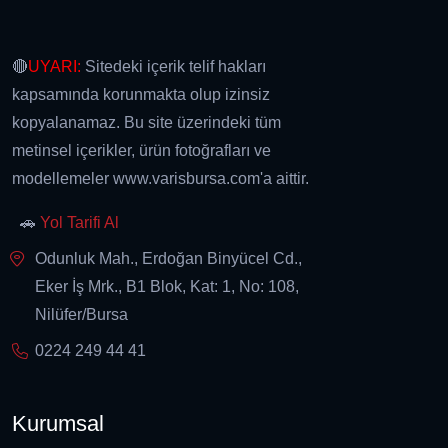
🔴
UYARI:
Sitedeki içerik telif hakları
kapsamında korunmakta olup izinsiz
kopyalanamaz. Bu site üzerindeki tüm
metinsel içerikler, ürün fotoğrafları ve
modellemeler www.varisbursa.com'a aittir.
🚗
Yol Tarifi Al
Odunluk Mah., Erdoğan Binyücel Cd.,
Eker İş Mrk., B1 Blok, Kat: 1, No: 108,
Nilüfer/Bursa
0224 249 44 41
Kurumsal