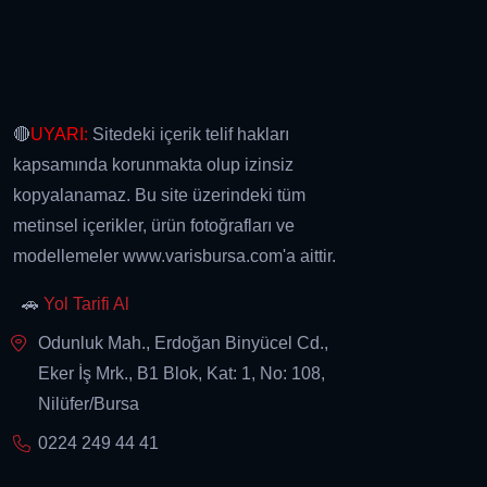
🔴
UYARI:
Sitedeki içerik telif hakları
kapsamında korunmakta olup izinsiz
kopyalanamaz. Bu site üzerindeki tüm
metinsel içerikler, ürün fotoğrafları ve
modellemeler www.varisbursa.com'a aittir.
🚗
Yol Tarifi Al
Odunluk Mah., Erdoğan Binyücel Cd.,
Eker İş Mrk., B1 Blok, Kat: 1, No: 108,
Nilüfer/Bursa
0224 249 44 41