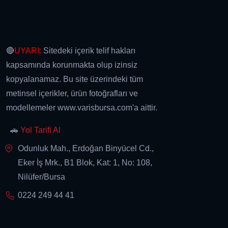
🔴
UYARI:
Sitedeki içerik telif hakları
kapsamında korunmakta olup izinsiz
kopyalanamaz. Bu site üzerindeki tüm
metinsel içerikler, ürün fotoğrafları ve
modellemeler www.varisbursa.com'a aittir.
🚗
Yol Tarifi Al
Odunluk Mah., Erdoğan Binyücel Cd.,
Eker İş Mrk., B1 Blok, Kat: 1, No: 108,
Nilüfer/Bursa
0224 249 44 41