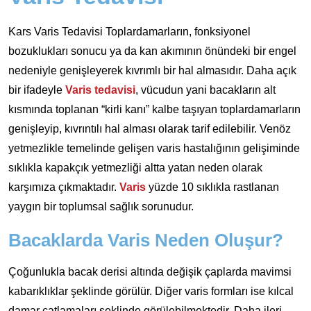
Kars Varis Tedavisi Toplardamarların, fonksiyonel
bozuklukları sonucu ya da kan akımının önündeki bir engel
nedeniyle genişleyerek kıvrımlı bir hal almasıdır. Daha açık
bir ifadeyle
Varis tedavisi
, vücudun yani bacakların alt
kısmında toplanan “kirli kanı” kalbe taşıyan toplardamarların
genişleyip, kıvrıntılı hal alması olarak tarif edilebilir. Venöz
yetmezlikle temelinde gelişen varis hastalığının gelişiminde
sıklıkla kapakçık yetmezliği altta yatan neden olarak
karşımıza çıkmaktadır.
Varis
yüzde 10 sıklıkla rastlanan
yaygın bir toplumsal sağlık sorunudur.
Bacaklarda Varis Neden Oluşur?
Çoğunlukla bacak derisi altında değişik çaplarda mavimsi
kabarıklıklar şeklinde görülür. Diğer varis formları ise kılcal
damar çatlamaları şeklinde görülebilmektedir. Daha ileri