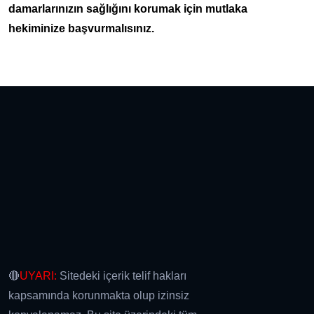
damarlarınızın sağlığını korumak için mutlaka
hekiminize başvurmalısınız.
🔴
UYARI:
Sitedeki içerik telif hakları
kapsamında korunmakta olup izinsiz