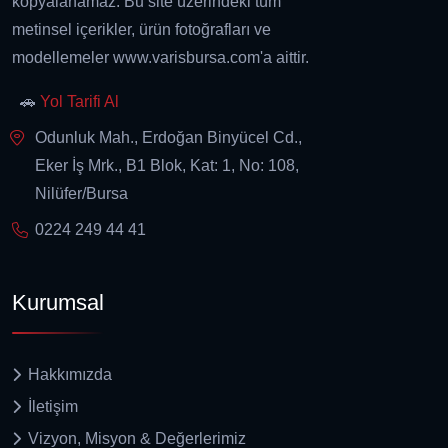
kopyalanamaz. Bu site üzerindeki tüm
metinsel içerikler, ürün fotoğrafları ve
modellemeler www.varisbursa.com'a aittir.
🚗
Yol Tarifi Al
Odunluk Mah., Erdoğan Binyücel Cd.,
Eker İş Mrk., B1 Blok, Kat: 1, No: 108,
Nilüfer/Bursa
0224 249 44 41
Kurumsal
Hakkımızda
İletişim
Vizyon, Misyon & Değerlerimiz