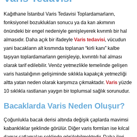
Kağıthane İstanbul Varis Tedavisi Toplardamarların,
fonksiyonel bozuklukları sonucu ya da kan akımının
önündeki bir engel nedeniyle genişleyerek kıvrımlı bir hal
almasıdır. Daha açık bir ifadeyle
Varis tedavisi
, vücudun
yani bacakların alt kısmında toplanan “kirli kanı” kalbe
taşıyan toplardamarların genişleyip, kıvrıntılı hal alması
olarak tarif edilebilir. Venöz yetmezlikle temelinde gelişen
varis hastalığının gelişiminde sıklıkla kapakçık yetmezliği
altta yatan neden olarak karşımıza çıkmaktadır.
Varis
yüzde
10 sıklıkla rastlanan yaygın bir toplumsal sağlık sorunudur.
Bacaklarda Varis Neden Oluşur?
Çoğunlukla bacak derisi altında değişik çaplarda mavimsi
kabarıklıklar şeklinde görülür. Diğer varis formları ise kılcal
damar çatlamaları şeklinde görülebilmektedir. Daha ileri