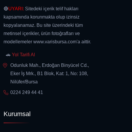
🔴
UYARI:
Sitedeki içerik telif hakları
kapsamında korunmakta olup izinsiz
kopyalanamaz. Bu site üzerindeki tüm
metinsel içerikler, ürün fotoğrafları ve
modellemeler www.varisbursa.com'a aittir.
🚗
Yol Tarifi Al
Odunluk Mah., Erdoğan Binyücel Cd.,
Eker İş Mrk., B1 Blok, Kat: 1, No: 108,
Nilüfer/Bursa
0224 249 44 41
Kurumsal