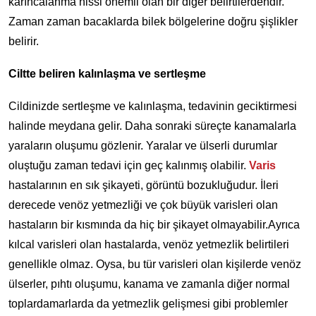
karıncalanma hissi önemli olan bir diğer belirtilerdendir.
Zaman zaman bacaklarda bilek bölgelerine doğru şişlikler
belirir.
Ciltte beliren kalınlaşma ve sertleşme
Cildinizde sertleşme ve kalınlaşma, tedavinin geciktirmesi
halinde meydana gelir. Daha sonraki süreçte kanamalarla
yaraların oluşumu gözlenir. Yaralar ve ülserli durumlar
oluştuğu zaman tedavi için geç kalınmış olabilir.
Varis
hastalarının en sık şikayeti, görüntü bozukluğudur. İleri
derecede venöz yetmezliği ve çok büyük varisleri olan
hastaların bir kısmında da hiç bir şikayet olmayabilir.Ayrıca
kılcal varisleri olan hastalarda, venöz yetmezlik belirtileri
genellikle olmaz. Oysa, bu tür varisleri olan kişilerde venöz
ülserler, pıhtı oluşumu, kanama ve zamanla diğer normal
toplardamarlarda da yetmezlik gelişmesi gibi problemler