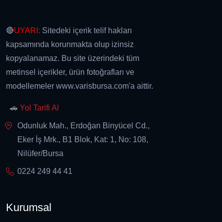
🔴
UYARI:
Sitedeki içerik telif hakları
kapsamında korunmakta olup izinsiz
kopyalanamaz. Bu site üzerindeki tüm
metinsel içerikler, ürün fotoğrafları ve
modellemeler www.varisbursa.com'a aittir.
🚗
Yol Tarifi Al
Odunluk Mah., Erdoğan Binyücel Cd.,
Eker İş Mrk., B1 Blok, Kat: 1, No: 108,
Nilüfer/Bursa
0224 249 44 41
Kurumsal