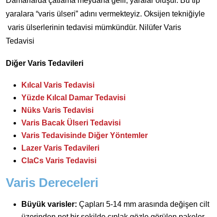
Damarlarda çatlama meydana gelir, yaralar oluşur. Bu tip
yaralara “varis ülseri” adını vermekteyiz. Oksijen tekniğiyle
varis ülserlerinin tedavisi mümkündür. Nilüfer Varis
Tedavisi
Diğer Varis Tedavileri
Kılcal Varis Tedavisi
Yüzde Kılcal Damar Tedavisi
Nüks Varis Tedavisi
Varis Bacak Ülseri Tedavisi
Varis Tedavisinde Diğer Yöntemler
Lazer Varis Tedavileri
ClaCs Varis Tedavisi
Varis Dereceleri
Büyük varisler:
Çapları 5-14 mm arasında değişen cilt
üzerinden net bir şekilde çıplak gözle görülen pakeler