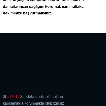
damarlarınızın sağlığını korumak için mutlaka
hekiminize başvurmalısınız.
🔴
UYARI:
Sitedeki içerik telif hakları
kapsamında korunmakta olup izinsiz