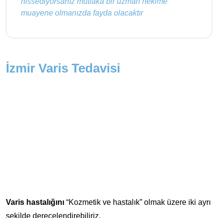
hissediyorsanız mutlaka bir uzman hekime
muayene olmanızda fayda olacaktır
İzmir Varis Tedavisi
Varis hastalığını
“Kozmetik ve hastalık” olmak üzere iki ayrı
şekilde derecelendirebiliriz.