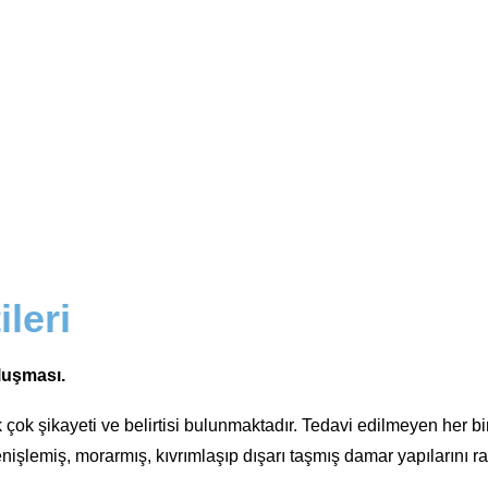
ileri
oluşması.
ok şikayeti ve belirtisi bulunmaktadır. Tedavi edilmeyen her bir 
işlemiş, morarmış, kıvrımlaşıp dışarı taşmış damar yapılarını raha