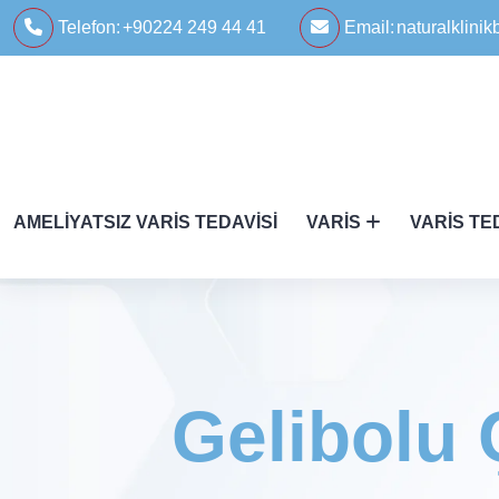
Telefon:
+90224 249 44 41
Email:
naturalklin
AMELIYATSIZ VARIS TEDAVISI
VARIS
VARIS TE
Gelibolu 