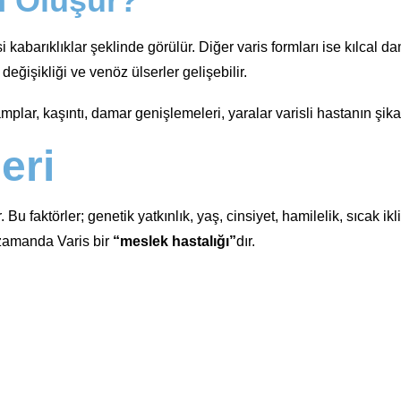
n Oluşur?
abarıklıklar şeklinde görülür. Diğer varis formları ise kılcal da
eğişikliği ve venöz ülserler gelişebilir.
ramplar, kaşıntı, damar genişlemeleri, yaralar varisli hastanın şi
eri
u faktörler; genetik yatkınlık, yaş, cinsiyet, hamilelik, sıcak ikl
 zamanda Varis bir
“meslek hastalığı”
dır.