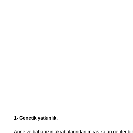
1- Genetik yatkınlık.
Anne ve babanızın akrabalarından miras kalan genler birl