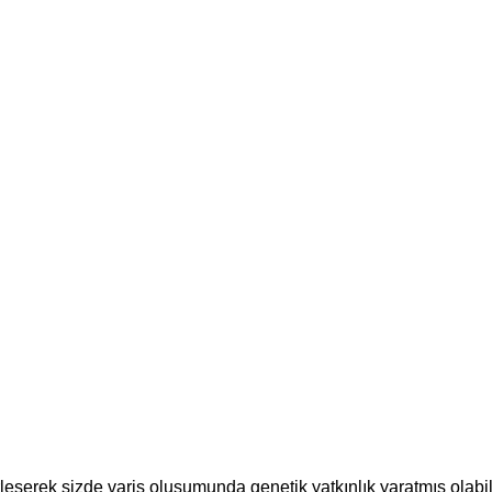
eşerek sizde varis oluşumunda genetik yatkınlık yaratmış olabili