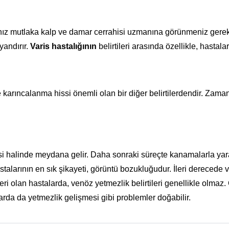
anız mutlaka kalp ve damar cerrahisi uzmanına görünmeniz gere
yandırır.
Varis hastalığının
belirtileri arasında özellikle, hasta
arıncalanma hissi önemli olan bir diğer belirtilerdendir. Zaman
si halinde meydana gelir. Daha sonraki süreçte kanamalarla yara
talarının en sık şikayeti, görüntü bozukluğudur. İleri derecede v
eri olan hastalarda, venöz yetmezlik belirtileri genellikle olmaz. O
da da yetmezlik gelişmesi gibi problemler doğabilir.