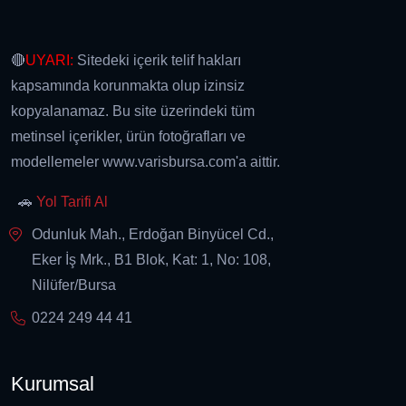
🔴
UYARI:
Sitedeki içerik telif hakları
kapsamında korunmakta olup izinsiz
kopyalanamaz. Bu site üzerindeki tüm
metinsel içerikler, ürün fotoğrafları ve
modellemeler www.varisbursa.com'a aittir.
🚗
Yol Tarifi Al
Odunluk Mah., Erdoğan Binyücel Cd.,
Eker İş Mrk., B1 Blok, Kat: 1, No: 108,
Nilüfer/Bursa
0224 249 44 41
Kurumsal