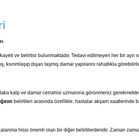
ri
ı.
yeti ve belirtisi bulunmaktadır. Tedavi edilmeyen her bir ayrı sü
 kıvrımlaşıp dışarı taşmış damar yapılarını rahatlıkla görebilirle
laka kalp ve damar cerrahisi uzmanına görünmeniz gerekmektedir
ığının
belirtileri arasında özellikle, hastalar akşam saatlerinde 
anma hissi önemli olan bir diğer belirtilerdendir. Zaman zaman b