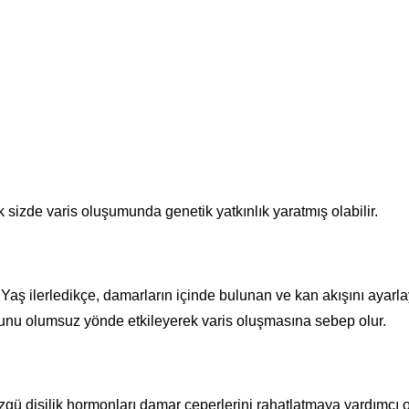
sizde varis oluşumunda genetik yatkınlık yaratmış olabilir.
r. Yaş ilerledikçe, damarların içinde bulunan ve kan akışını aya
nu olumsuz yönde etkileyerek varis oluşmasına sebep olur.
zgü dişilik hormonları damar çeperlerini rahatlatmaya yardımcı