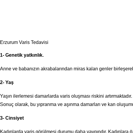
Erzurum Varis Tedavisi
1- Genetik yatkınlık.
Anne ve babanızın akrabalarından miras kalan genler birleşerek 
2- Yaş
Yaşın ilerlemesi damarlarda varis oluşması riskini artırmaktadı
Sonuç olarak, bu yıpranma ve aşınma damarları ve kan oluşumu
3- Cinsiyet
Kadınlarda varis görülmesi durumu daha yaygındır. Kadınlara ö