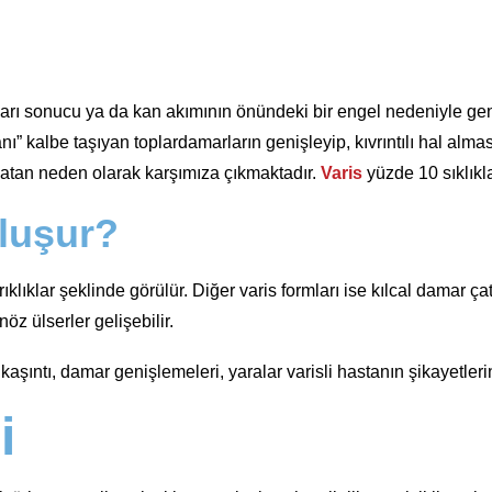
rı sonucu ya da kan akımının önündeki bir engel nedeniyle geniş
nı” kalbe taşıyan toplardamarların genişleyip, kıvrıntılı hal almas
a yatan neden olarak karşımıza çıkmaktadır.
Varis
yüzde 10 sıklıkl
luşur?
lıklar şeklinde görülür. Diğer varis formları ise kılcal damar ç
öz ülserler gelişebilir.
, kaşıntı, damar genişlemeleri, yaralar varisli hastanın şikayetler
i