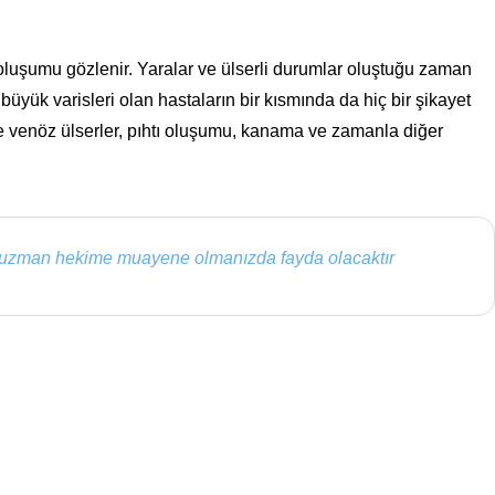
oluşumu gözlenir. Yaralar ve ülserli durumlar oluştuğu zaman
üyük varisleri olan hastaların bir kısmında da hiç bir şikayet
lerde venöz ülserler, pıhtı oluşumu, kanama ve zamanla diğer
a bir uzman hekime muayene olmanızda fayda olacaktır