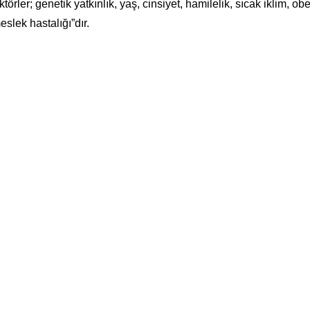
örler; genetik yatkınlık, yaş, cinsiyet, hamilelik, sıcak iklim, ob
slek hastalığı”dır.