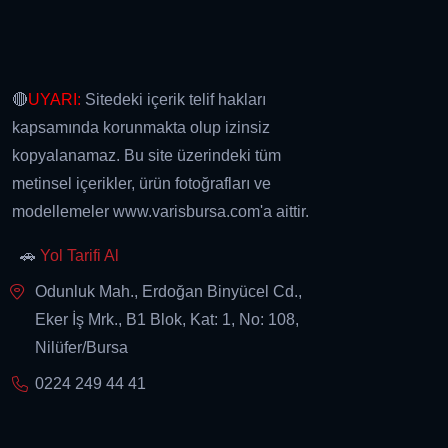
🔴
UYARI:
Sitedeki içerik telif hakları
kapsamında korunmakta olup izinsiz
kopyalanamaz. Bu site üzerindeki tüm
metinsel içerikler, ürün fotoğrafları ve
modellemeler www.varisbursa.com'a aittir.
🚗
Yol Tarifi Al
Odunluk Mah., Erdoğan Binyücel Cd.,
Eker İş Mrk., B1 Blok, Kat: 1, No: 108,
Nilüfer/Bursa
0224 249 44 41