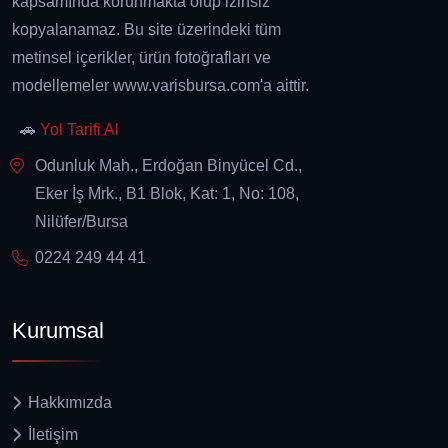
kapsamında korunmakta olup izinsiz
kopyalanamaz. Bu site üzerindeki tüm
metinsel içerikler, ürün fotoğrafları ve
modellemeler www.varisbursa.com'a aittir.
🚗
Yol Tarifi Al
Odunluk Mah., Erdoğan Binyücel Cd.,
Eker İş Mrk., B1 Blok, Kat: 1, No: 108,
Nilüfer/Bursa
0224 249 44 41
Kurumsal
Hakkımızda
İletişim