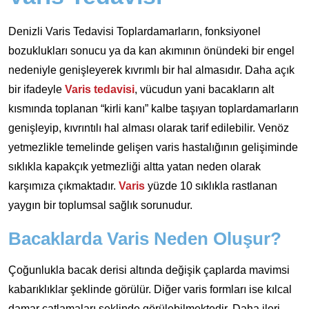
Denizli Varis Tedavisi Toplardamarların, fonksiyonel
bozuklukları sonucu ya da kan akımının önündeki bir engel
nedeniyle genişleyerek kıvrımlı bir hal almasıdır. Daha açık
bir ifadeyle
Varis tedavisi
, vücudun yani bacakların alt
kısmında toplanan “kirli kanı” kalbe taşıyan toplardamarların
genişleyip, kıvrıntılı hal alması olarak tarif edilebilir. Venöz
yetmezlikle temelinde gelişen varis hastalığının gelişiminde
sıklıkla kapakçık yetmezliği altta yatan neden olarak
karşımıza çıkmaktadır.
Varis
yüzde 10 sıklıkla rastlanan
yaygın bir toplumsal sağlık sorunudur.
Bacaklarda Varis Neden Oluşur?
Çoğunlukla bacak derisi altında değişik çaplarda mavimsi
kabarıklıklar şeklinde görülür. Diğer varis formları ise kılcal
damar çatlamaları şeklinde görülebilmektedir. Daha ileri