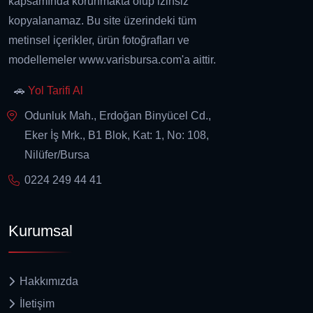
kapsamında korunmakta olup izinsiz
kopyalanamaz. Bu site üzerindeki tüm
metinsel içerikler, ürün fotoğrafları ve
modellemeler www.varisbursa.com'a aittir.
🚗
Yol Tarifi Al
Odunluk Mah., Erdoğan Binyücel Cd.,
Eker İş Mrk., B1 Blok, Kat: 1, No: 108,
Nilüfer/Bursa
0224 249 44 41
Kurumsal
Hakkımızda
İletişim