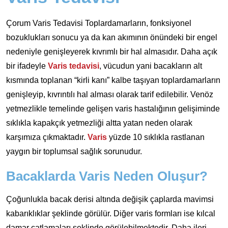
Çorum Varis Tedavisi Toplardamarların, fonksiyonel
bozuklukları sonucu ya da kan akımının önündeki bir engel
nedeniyle genişleyerek kıvrımlı bir hal almasıdır. Daha açık
bir ifadeyle
Varis tedavisi
, vücudun yani bacakların alt
kısmında toplanan “kirli kanı” kalbe taşıyan toplardamarların
genişleyip, kıvrıntılı hal alması olarak tarif edilebilir. Venöz
yetmezlikle temelinde gelişen varis hastalığının gelişiminde
sıklıkla kapakçık yetmezliği altta yatan neden olarak
karşımıza çıkmaktadır.
Varis
yüzde 10 sıklıkla rastlanan
yaygın bir toplumsal sağlık sorunudur.
Bacaklarda Varis Neden Oluşur?
Çoğunlukla bacak derisi altında değişik çaplarda mavimsi
kabarıklıklar şeklinde görülür. Diğer varis formları ise kılcal
damar çatlamaları şeklinde görülebilmektedir. Daha ileri