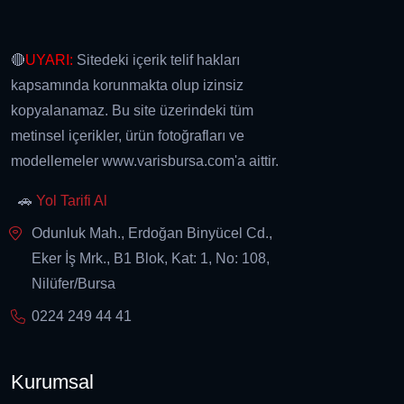
🔴
UYARI:
Sitedeki içerik telif hakları
kapsamında korunmakta olup izinsiz
kopyalanamaz. Bu site üzerindeki tüm
metinsel içerikler, ürün fotoğrafları ve
modellemeler www.varisbursa.com'a aittir.
🚗
Yol Tarifi Al
Odunluk Mah., Erdoğan Binyücel Cd.,
Eker İş Mrk., B1 Blok, Kat: 1, No: 108,
Nilüfer/Bursa
0224 249 44 41
Kurumsal