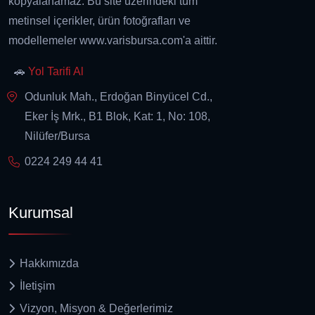
kopyalanamaz. Bu site üzerindeki tüm
metinsel içerikler, ürün fotoğrafları ve
modellemeler www.varisbursa.com'a aittir.
🚗
Yol Tarifi Al
Odunluk Mah., Erdoğan Binyücel Cd.,
Eker İş Mrk., B1 Blok, Kat: 1, No: 108,
Nilüfer/Bursa
0224 249 44 41
Kurumsal
Hakkımızda
İletişim
Vizyon, Misyon & Değerlerimiz