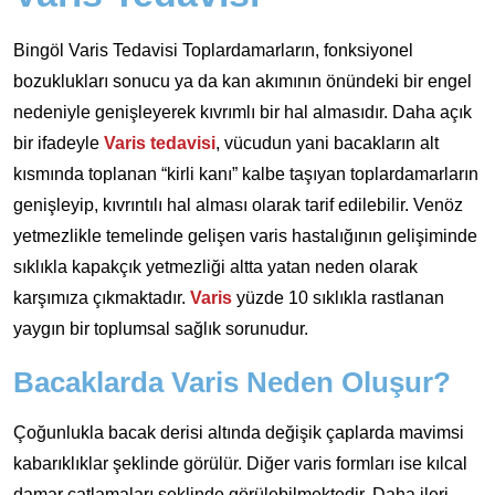
Bingöl Varis Tedavisi Toplardamarların, fonksiyonel
bozuklukları sonucu ya da kan akımının önündeki bir engel
nedeniyle genişleyerek kıvrımlı bir hal almasıdır. Daha açık
bir ifadeyle
Varis tedavisi
, vücudun yani bacakların alt
kısmında toplanan “kirli kanı” kalbe taşıyan toplardamarların
genişleyip, kıvrıntılı hal alması olarak tarif edilebilir. Venöz
yetmezlikle temelinde gelişen varis hastalığının gelişiminde
sıklıkla kapakçık yetmezliği altta yatan neden olarak
karşımıza çıkmaktadır.
Varis
yüzde 10 sıklıkla rastlanan
yaygın bir toplumsal sağlık sorunudur.
Bacaklarda Varis Neden Oluşur?
Çoğunlukla bacak derisi altında değişik çaplarda mavimsi
kabarıklıklar şeklinde görülür. Diğer varis formları ise kılcal
damar çatlamaları şeklinde görülebilmektedir. Daha ileri