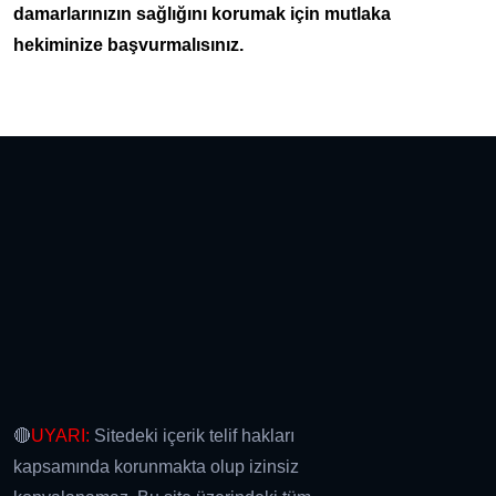
damarlarınızın sağlığını korumak için mutlaka
hekiminize başvurmalısınız.
🔴
UYARI:
Sitedeki içerik telif hakları
kapsamında korunmakta olup izinsiz