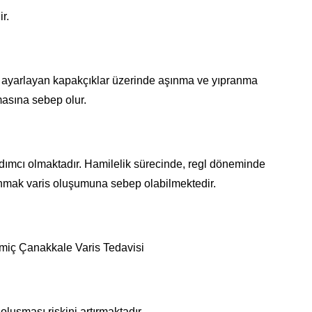
r.
ını ayarlayan kapakçıklar üzerinde aşınma ve yıpranma
asına sebep olur.
dımcı olmaktadır. Hamilelik sürecinde, regl döneminde
anmak varis oluşumuna sebep olabilmektedir.
ramiç Çanakkale Varis Tedavisi
uşması riskini artırmaktadır.