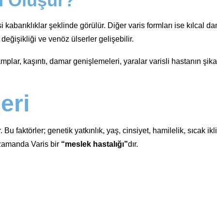
n Oluşur?
abarıklıklar şeklinde görülür. Diğer varis formları ise kılcal da
eğişikliği ve venöz ülserler gelişebilir.
kramplar, kaşıntı, damar genişlemeleri, yaralar varisli hastanın ş
eri
u faktörler; genetik yatkınlık, yaş, cinsiyet, hamilelik, sıcak ikl
 zamanda Varis bir
“meslek hastalığı”
dır.