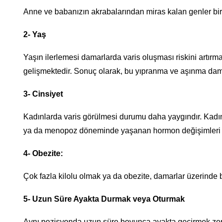
Anne ve babanızın akrabalarından miras kalan genler birl
2- Yaş
Yaşın ilerlemesi damarlarda varis oluşması riskini artır
gelişmektedir. Sonuç olarak, bu yıpranma ve aşınma dam
3- Cinsiyet
Kadınlarda varis görülmesi durumu daha yaygındır. Kadın
ya da menopoz döneminde yaşanan hormon değişimleri var
4- Obezite:
Çok fazla kilolu olmak ya da obezite, damarlar üzerinde b
5- Uzun Süre Ayakta Durmak veya Oturmak
Aynı pozisyonda uzun süre boyunca ayakta geçirmek zorun