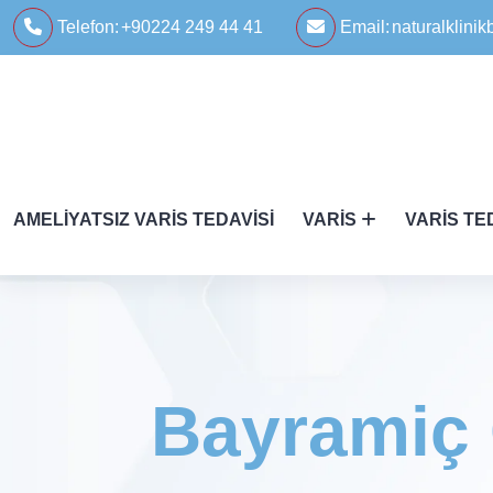
Telefon:
+90224 249 44 41
Email:
naturalklin
AMELIYATSIZ VARIS TEDAVISI
VARIS
VARIS TE
Bayramiç 