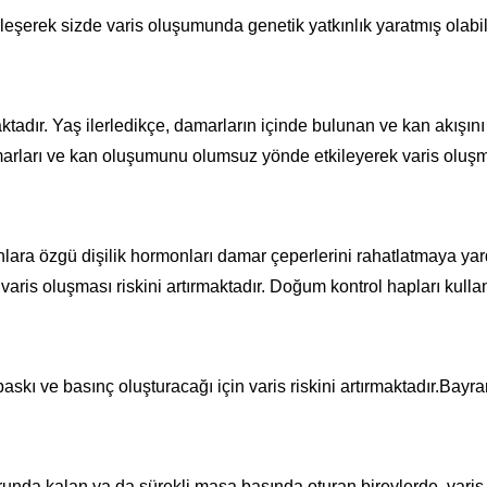
eşerek sizde varis oluşumunda genetik yatkınlık yaratmış olabili
maktadır. Yaş ilerledikçe, damarların içinde bulunan ve kan akış
arları ve kan oluşumunu olumsuz yönde etkileyerek varis oluşm
lara özgü dişilik hormonları damar çeperlerini rahatlatmaya yar
is oluşması riskini artırmaktadır. Doğum kontrol hapları kull
askı ve basınç oluşturacağı için varis riskini artırmaktadır.Bay
da kalan ya da sürekli masa başında oturan bireylerde, varis ol