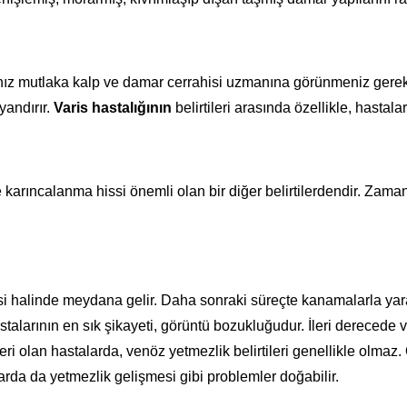
anız mutlaka kalp ve damar cerrahisi uzmanına görünmeniz gere
yandırır.
Varis hastalığının
belirtileri arasında özellikle, hasta
arıncalanma hissi önemli olan bir diğer belirtilerdendir. Zaman
si halinde meydana gelir. Daha sonraki süreçte kanamalarla yara
talarının en sık şikayeti, görüntü bozukluğudur. İleri derecede v
eri olan hastalarda, venöz yetmezlik belirtileri genellikle olmaz. O
da da yetmezlik gelişmesi gibi problemler doğabilir.