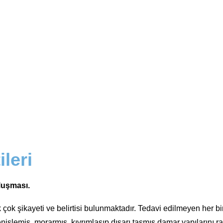
ileri
oluşması.
ok şikayeti ve belirtisi bulunmaktadır. Tedavi edilmeyen her bir 
işlemiş, morarmış, kıvrımlaşıp dışarı taşmış damar yapılarını raha