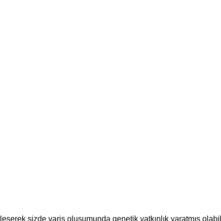
eşerek sizde varis oluşumunda genetik yatkınlık yaratmış olabili