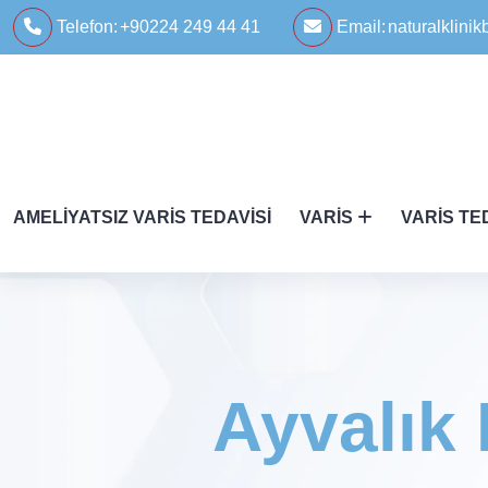
Telefon:
+90224 249 44 41
Email:
naturalklin
AMELIYATSIZ VARIS TEDAVISI
VARIS
VARIS TE
Ayvalık 