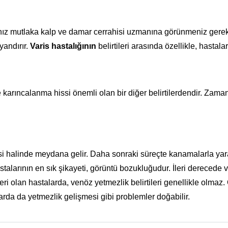
anız mutlaka kalp ve damar cerrahisi uzmanına görünmeniz gere
yandırır.
Varis hastalığının
belirtileri arasında özellikle, hasta
arıncalanma hissi önemli olan bir diğer belirtilerdendir. Zaman
si halinde meydana gelir. Daha sonraki süreçte kanamalarla yara
talarının en sık şikayeti, görüntü bozukluğudur. İleri derecede v
eri olan hastalarda, venöz yetmezlik belirtileri genellikle olmaz. O
da da yetmezlik gelişmesi gibi problemler doğabilir.