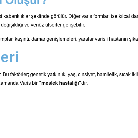
n Oluşur?
abarıklıklar şeklinde görülür. Diğer varis formları ise kılcal da
eğişikliği ve venöz ülserler gelişebilir.
ramplar, kaşıntı, damar genişlemeleri, yaralar varisli hastanın şik
eri
u faktörler; genetik yatkınlık, yaş, cinsiyet, hamilelik, sıcak ikl
 zamanda Varis bir
“meslek hastalığı”
dır.