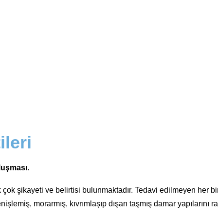
ileri
oluşması.
ok şikayeti ve belirtisi bulunmaktadır. Tedavi edilmeyen her bir 
işlemiş, morarmış, kıvrımlaşıp dışarı taşmış damar yapılarını raha