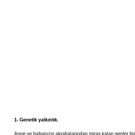
1- Genetik yatkınlık.
Anne ve babanızın akrabalarından miras kalan genler birl