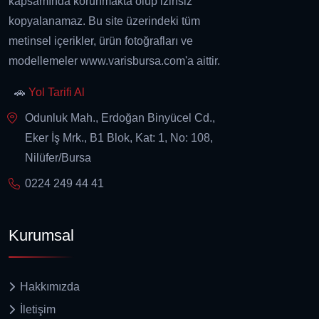
kapsamında korunmakta olup izinsiz
kopyalanamaz. Bu site üzerindeki tüm
metinsel içerikler, ürün fotoğrafları ve
modellemeler www.varisbursa.com'a aittir.
🚗
Yol Tarifi Al
Odunluk Mah., Erdoğan Binyücel Cd.,
Eker İş Mrk., B1 Blok, Kat: 1, No: 108,
Nilüfer/Bursa
0224 249 44 41
Kurumsal
Hakkımızda
İletişim