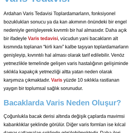
Ardahan Varis Tedavisi Toplardamarların, fonksiyonel
bozuklukları sonucu ya da kan akımının önündeki bir engel
nedeniyle genişleyerek kıvrımlı bir hal almasıdır. Daha açık
bir ifadeyle
Varis tedavisi
, vücudun yani bacakların alt
kısmında toplanan “kirli kanı” kalbe taşıyan toplardamarların
genişleyip, kıvrıntılı hal alması olarak tarif edilebilir. Venöz
yetmezlikle temelinde gelişen varis hastalığının gelişiminde
sıklıkla kapakçık yetmezliği altta yatan neden olarak
karşımıza çıkmaktadır.
Varis
yüzde 10 sıklıkla rastlanan
yaygın bir toplumsal sağlık sorunudur.
Bacaklarda Varis Neden Oluşur?
Çoğunlukla bacak derisi altında değişik çaplarda mavimsi
kabarıklıklar şeklinde görülür. Diğer varis formları ise kılcal
damar çatlamaları şeklinde görülebilmektedir. Daha ileri